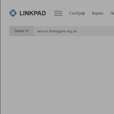
СеоТраф
Биржа
Л
Сервисы
Домен
СеоТраф
Монитор
Биржа
Pro
Линк+
Ресурсы
Вебмастер