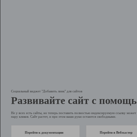
Социальный виджет "Добавить линк" для сайтов
Развивайте сайт с помощь
Не у всех есть сайты, но теперь поставить полностью индексируемую ссылку может 
пару кликов. Сайт растет, и при этом ваши руки остаются свободными.
Перейти к документации
Перейти в Вебмастер