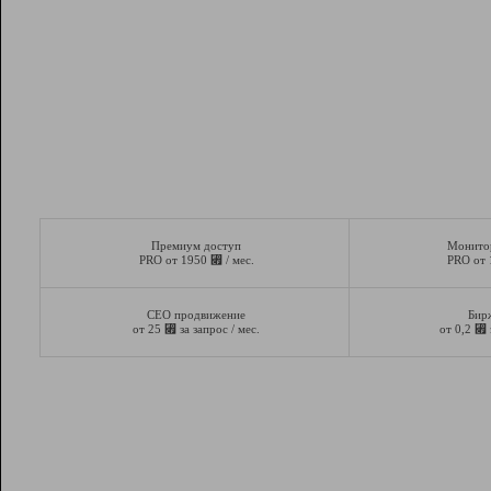
Премиум доступ
Монито
⃏
PRO от 1950
/ мес.
PRO от
СЕО продвижение
Бир
⃏
⃏
от 25
за запрос / мес.
от 0,2