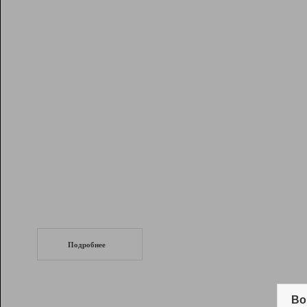
Рейтинг
Инструменты
Разработчикам
Партнерская
программа
Помощь
СеоТраф
Запустите
продвижение сайта
c LinkPad.
Подробнее
Вывод и удержание в ТОП10 выдачи
поисковых систем
Во