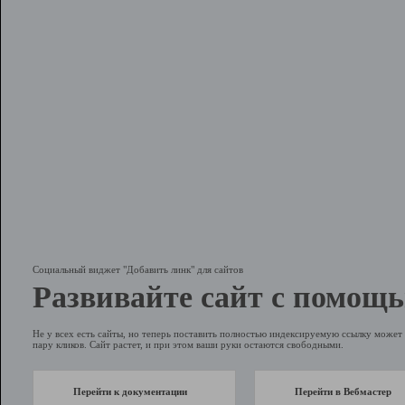
Социальный виджет "Добавить линк" для сайтов
Развивайте сайт с помощь
Не у всех есть сайты, но теперь поставить полностью индексируемую ссылку может 
пару кликов. Сайт растет, и при этом ваши руки остаются свободными.
Перейти к документации
Перейти в Вебмастер