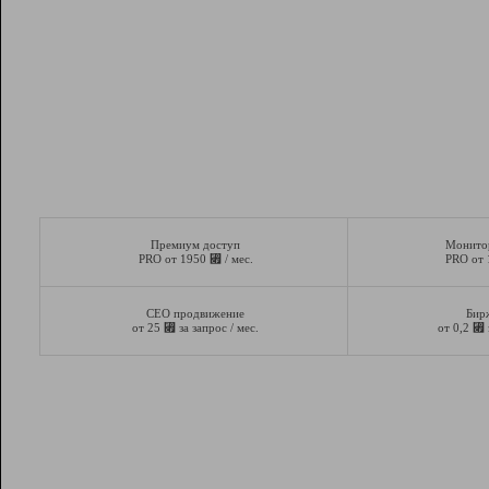
Премиум доступ
Монито
⃏
PRO от 1950
/ мес.
PRO от
СЕО продвижение
Бир
⃏
⃏
от 25
за запрос / мес.
от 0,2