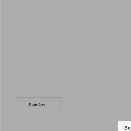
Рейтинг
Инструменты
Разработчикам
Партнерская
программа
Помощь
СеоТраф
Запустите
продвижение сайта
c LinkPad.
Подробнее
Вывод и удержание в ТОП10 выдачи
поисковых систем
Во