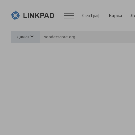
СеоТраф
Биржа
Л
Сервисы
Домен
СеоТраф
Монитор
Биржа
Pro
Линк+
Ресурсы
Вебмастер