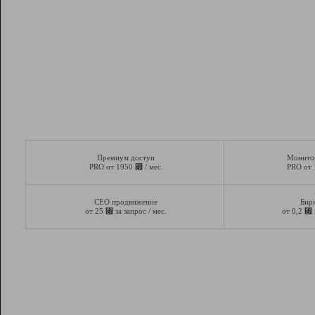
Премиум доступ
Монито
⃏
PRO от 1950
/ мес.
PRO от
СЕО продвижение
Бир
⃏
⃏
от 25
за запрос / мес.
от 0,2