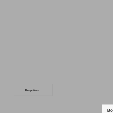
Рейтинг
Инструменты
Разработчикам
Партнерская
программа
Помощь
СеоТраф
Запустите
продвижение сайта
c LinkPad.
Подробнее
Вывод и удержание в ТОП10 выдачи
поисковых систем
Во