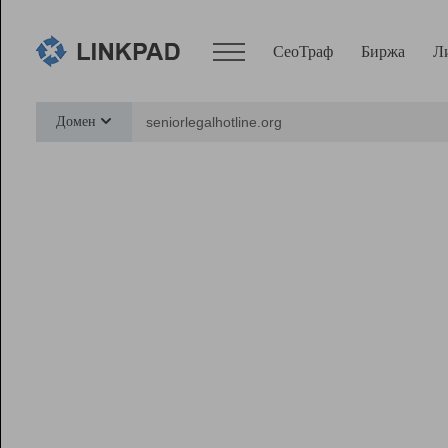
СеоТраф
Биржа
Л
Сервисы
Домен
СеоТраф
Монитор
Биржа
Pro
Линк+
Ресурсы
Вебмастер