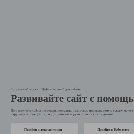
Социальный виджет "Добавить линк" для сайтов
Развивайте сайт с помощь
Не у всех есть сайты, но теперь поставить полностью индексируемую ссылку может 
пару кликов. Сайт растет, и при этом ваши руки остаются свободными.
Перейти к документации
Перейти в Вебмастер