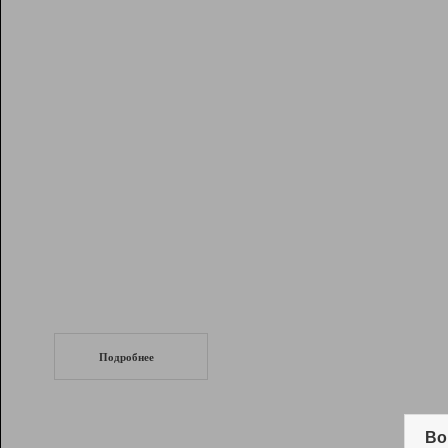
Рейтинг
Инструменты
Разработчикам
Партнерская
программа
Помощь
СеоТраф
Запустите
продвижение сайта
c LinkPad.
Подробнее
Вывод и удержание в ТОП10 выдачи
поисковых систем
Во