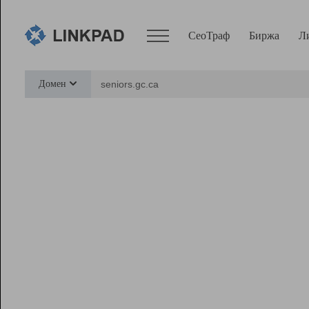
СеоТраф
Биржа
Л
Сервисы
Домен
СеоТраф
Монитор
Биржа
Pro
Линк+
Ресурсы
Вебмастер