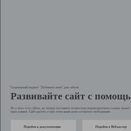
Социальный виджет "Добавить линк" для сайтов
Развивайте сайт с помощь
Не у всех есть сайты, но теперь поставить полностью индексируемую ссылку может 
пару кликов. Сайт растет, и при этом ваши руки остаются свободными.
Перейти к документации
Перейти в Вебмастер