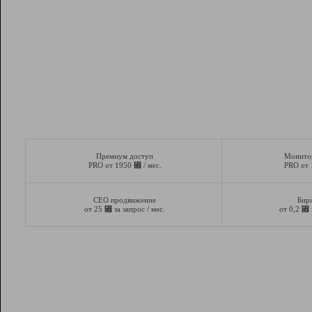
Премиум доступ
Монито
⃏
PRO от 1950
/ мес.
PRO от
СЕО продвижение
Бир
⃏
⃏
от 25
за запрос / мес.
от 0,2