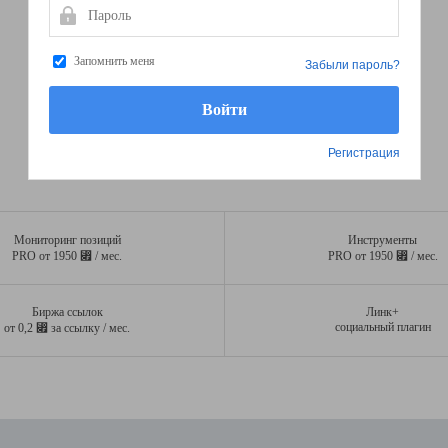
Пароль
Запомнить меня
Забыли пароль?
Регистрация
Мониторинг позиций
Инструменты
⃏
⃏
PRO от 1950
/ мес.
PRO от 1950
/ мес.
Биржа ссылок
Линк+
⃏
социальный плагин
от 0,2
за ссылку / мес.