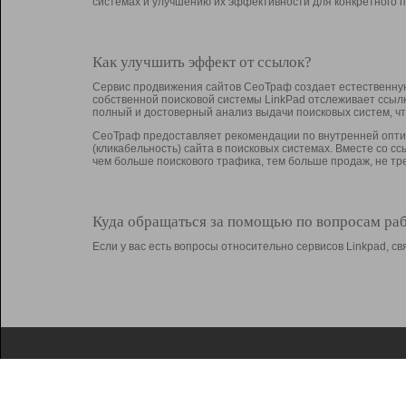
системах и улучшению их эффективности для конкретного п
Как улучшить эффект от ссылок?
Сервис продвижения сайтов СеоТраф создает естественную
собственной поисковой системы LinkPad отслеживает ссыл
полный и достоверный анализ выдачи поисковых систем, ч
СеоТраф предоставляет рекомендации по внутренней оптим
(кликабельность) сайта в поисковых системах. Вместе со с
чем больше поискового трафика, тем больше продаж, не 
Куда обращаться за помощью по вопросам ра
Если у вас есть вопросы относительно сервисов Linkpad, 
О Linkpad
Поддержка