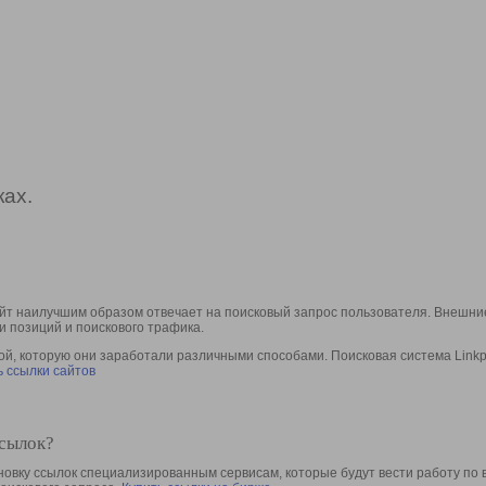
ах.
йт наилучшим образом отвечает на поисковый запрос пользователя. Внешние
и позиций и поискового трафика.
, которую они заработали различными способами. Поисковая система Linkpa
 ссылки сайтов
ссылок?
овку ссылок специализированным сервисам, которые будут вести работу по 