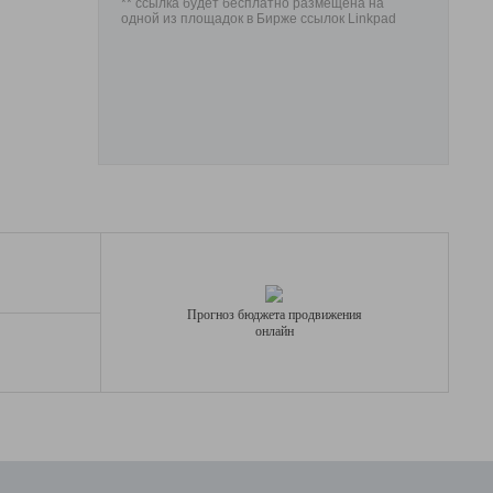
** ссылка будет бесплатно размещена на
одной из площадок в Бирже ссылок Linkpad
Прогноз бюджета продвижения
онлайн