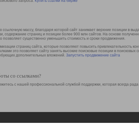
оискового запроса.
Купить ссылки на бирже
 ссылочную массу, благодаря которой сайт занимает верхние позиции в выд
ки, содержание страниц и позиции более 900 млн сайтов. На основе получе
то позволяет существенно уменьшить стоимость и сроки продвижения.
изации страниц сайта, которые позволяют повысить привлекательность конт
сылками это позволяет сайту занять высокие поисковые позиции в поисковых 
требующих дополнительных вложений.
Запустить продвижение сайта
боты со ссылками?
свяжитесь с нашей профессиональной службой поддержки, которая всегда рада
Ресурсы