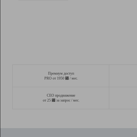
Рейтинг
Вывод и удержание в ТОП10 выдачи
поисковых систем
Инструменты
Разработчикам
Партнерская
программа
Помощь
Премиум доступ
⃏
PRO от 1950
/ мес.
СЕО продвижение
⃏
от 25
за запрос / мес.