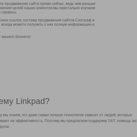
ите продвижение сайта прямо сейчас, ведь чем раньше
стижения целей наших клиентов мы пристально изучаем
 сервисы.
оиск ссылок, систему продвижения сайтов Сеотраф и
вы всегда можете получить о них полную информацию и
т вашего бизнеса!
ему Linkpad?
у мы знаем, что даже самая лучшая технология зависит от людей, которые
вают ее эффективность. Поэтому мы предлагаем поддержку 24/7, помощь экс
ругое.