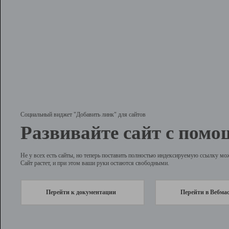
Социальный виджет "Добавить линк" для сайтов
Развивайте сайт с помо
Не у всех есть сайты, но теперь поставить полностью индексируемую ссылку мо
Сайт растет, и при этом ваши руки остаются свободными.
Перейти к документации
Перейти в Вебма