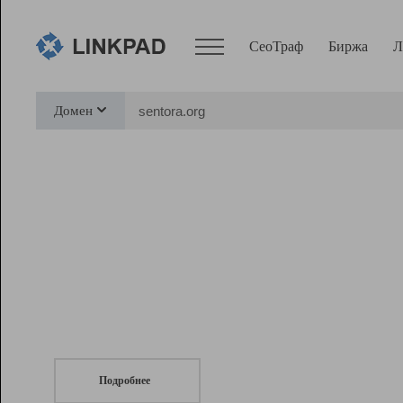
СеоТраф
Биржа
Л
Сервисы
Домен
СеоТраф
Монитор
Биржа
Pro
Линк+
СеоТраф
Запустите
продвижение сайта
c LinkPad.
Ресурсы
Вебмастер
Подробнее