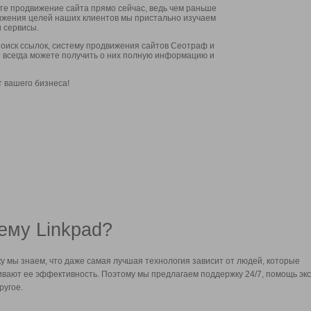
ите продвижение сайта прямо сейчас, ведь чем раньше
стижения целей наших клиентов мы пристально изучаем
 сервисы.
оиск ссылок, систему продвижения сайтов Сеотраф и
вы всегда можете получить о них полную информацию и
т вашего бизнеса!
ему Linkpad?
у мы знаем, что даже самая лучшая технология зависит от людей, которые
вают ее эффективность. Поэтому мы предлагаем поддержку 24/7, помощь экс
ругое.