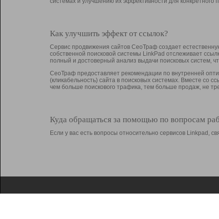
системах и улучшению их эффективности для конкретного п
Как улучшить эффект от ссылок?
Сервис продвижения сайтов СеоТраф создает естественную
собственной поисковой системы LinkPad отслеживает ссыл
полный и достоверный анализ выдачи поисковых систем, ч
СеоТраф предоставляет рекомендации по внутренней оптим
(кликабельность) сайта в поисковых системах. Вместе со с
чем больше поискового трафика, тем больше продаж, не 
Куда обращаться за помощью по вопросам ра
Если у вас есть вопросы относительно сервисов Linkpad, 
О Linkpad
Поддержка