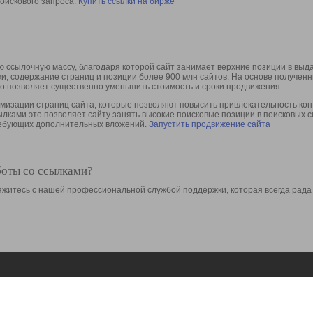
оискового запроса.
Купить ссылки на бирже
 ссылочную массу, благодаря которой сайт занимает верхние позиции в выд
ки, содержание страниц и позиции более 900 млн сайтов. На основе получе
то позволяет существенно уменьшить стоимость и сроки продвижения.
изации страниц сайта, которые позволяют повысить привлекательность конт
сылками это позволяет сайту занять высокие поисковые позиции в поисковых 
требующих дополнительных вложений.
Запустить продвижение сайта
боты со ссылками?
свяжитесь с нашей профессиональной службой поддержки, которая всегда рада
Ресурсы