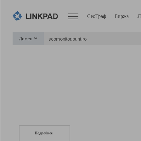
СеоТраф
Биржа
Л
Сервисы
Домен
СеоТраф
Монитор
Биржа
Pro
Линк+
СеоТраф
Запустите
продвижение сайта
c LinkPad.
Ресурсы
Вебмастер
Подробнее