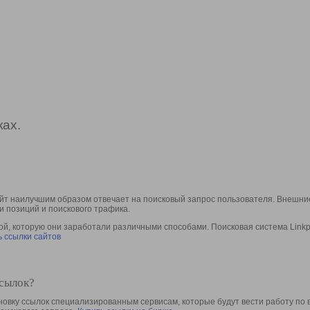
ах.
йт наилучшим образом отвечает на поисковый запрос пользователя. Внешние
и позиций и поискового трафика.
, которую они заработали различными способами. Поисковая система Linkpa
 ссылки сайтов
ссылок?
овку ссылок специализированным сервисам, которые будут вести работу по 