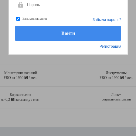
Пароль
Запомнить меня
Забыли пароль?
Регистрация
Мониторинг позиций
Инструменты
⃏
⃏
PRO от 1950
/ мес.
PRO от 1950
/ мес.
Биржа ссылок
Линк+
⃏
социальный плагин
от 0,2
за ссылку / мес.