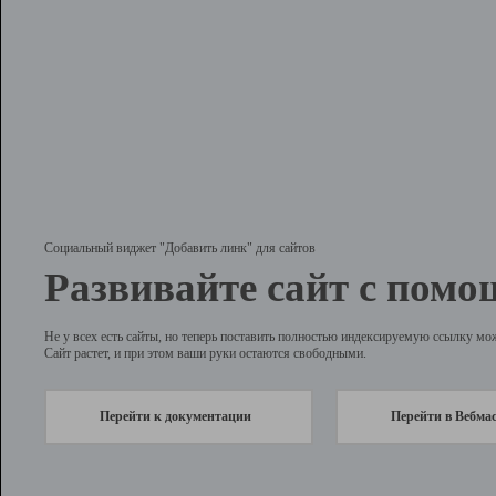
Социальный виджет "Добавить линк" для сайтов
Развивайте сайт с помо
Не у всех есть сайты, но теперь поставить полностью индексируемую ссылку мо
Сайт растет, и при этом ваши руки остаются свободными.
Перейти к документации
Перейти в Вебма