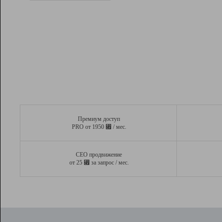
Рейтинг
Вывод и удержание в ТОП10 выдачи
поисковых систем
Инструменты
Разработчикам
Партнерская
программа
Помощь
Премиум доступ
⃏
PRO от 1950
/ мес.
СЕО продвижение
⃏
от 25
за запрос / мес.