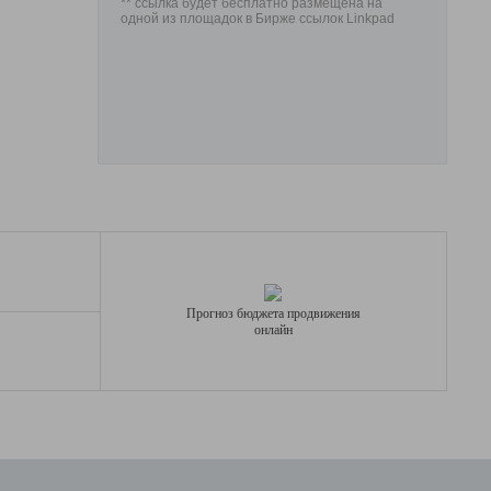
** ссылка будет бесплатно размещена на
одной из площадок в Бирже ссылок Linkpad
Прогноз бюджета продвижения
онлайн