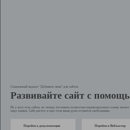
Социальный виджет "Добавить линк" для сайтов
Развивайте сайт с помощь
Не у всех есть сайты, но теперь поставить полностью индексируемую ссылку может 
пару кликов. Сайт растет, и при этом ваши руки остаются свободными.
Перейти к документации
Перейти в Вебмастер