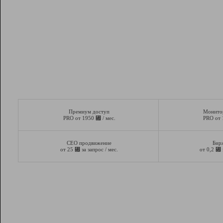
Премиум доступ
Монито
⃏
PRO от 1950
/ мес.
PRO от
СЕО продвижение
Бир
⃏
⃏
от 25
за запрос / мес.
от 0,2