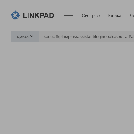
СеоТраф
Биржа
Л
Сервисы
Домен
СеоТраф
Монитор
Биржа
Pro
Линк+
Ресурсы
Вебмастер