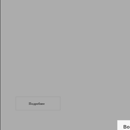
Рейтинг
Инструменты
Разработчикам
Партнерская
программа
Помощь
СеоТраф
Запустите
продвижение сайта
c LinkPad.
Подробнее
Вывод и удержание в ТОП10 выдачи
поисковых систем
Во