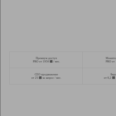
Премиум доступ
Монито
⃏
PRO от 1950
/ мес.
PRO от
СЕО продвижение
Бир
⃏
⃏
от 25
за запрос / мес.
от 0,2