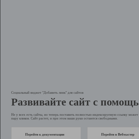
Социальный виджет "Добавить линк" для сайтов
Развивайте сайт с помощь
Не у всех есть сайты, но теперь поставить полностью индексируемую ссылку может 
пару кликов. Сайт растет, и при этом ваши руки остаются свободными.
Перейти к документации
Перейти в Вебмастер