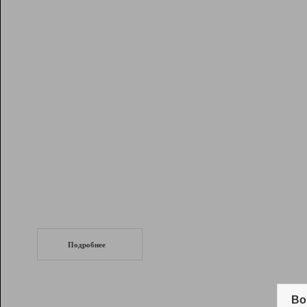
Рейтинг
Инструменты
Разработчикам
Партнерская
программа
Помощь
СеоТраф
Запустите
продвижение сайта
c LinkPad.
Подробнее
Вывод и удержание в ТОП10 выдачи
поисковых систем
Во