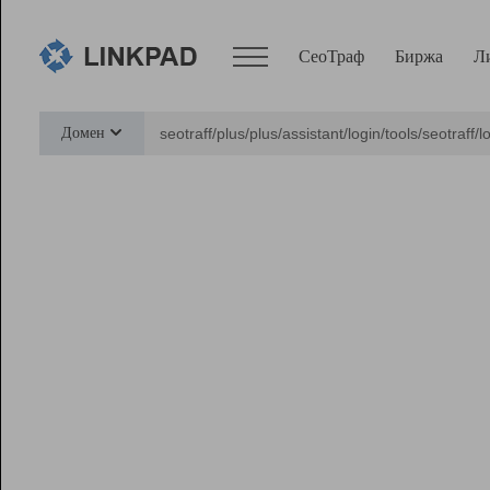
СеоТраф
Биржа
Л
Сервисы
Домен
СеоТраф
Монитор
Биржа
Pro
Линк+
Ресурсы
Вебмастер