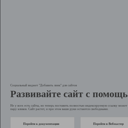
Социальный виджет "Добавить линк" для сайтов
Развивайте сайт с помощь
Не у всех есть сайты, но теперь поставить полностью индексируемую ссылку может 
пару кликов. Сайт растет, и при этом ваши руки остаются свободными.
Перейти к документации
Перейти в Вебмастер