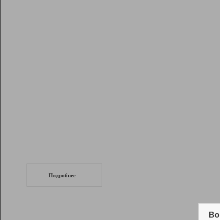
Рейтинг
Инструменты
Разработчикам
Партнерская
программа
Помощь
СеоТраф
Запустите
продвижение сайта
c LinkPad.
Подробнее
Вывод и удержание в ТОП10 выдачи
поисковых систем
Во