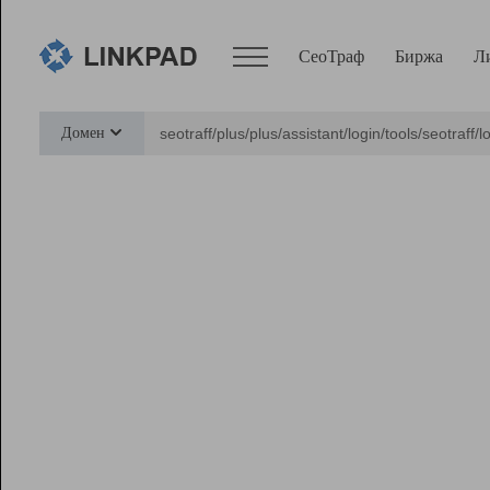
СеоТраф
Биржа
Л
Сервисы
Домен
СеоТраф
Монитор
Биржа
Pro
Линк+
Ресурсы
Вебмастер