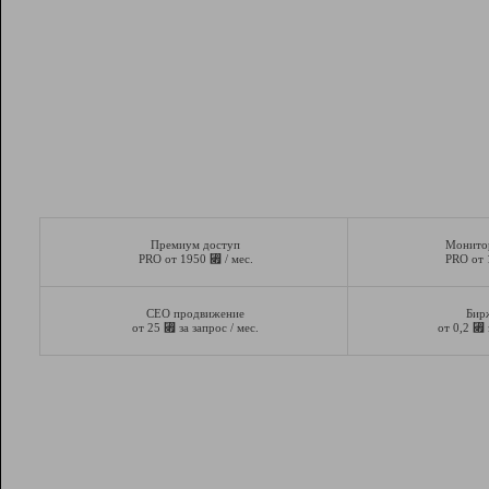
Премиум доступ
Монито
⃏
PRO от 1950
/ мес.
PRO от
СЕО продвижение
Бир
⃏
⃏
от 25
за запрос / мес.
от 0,2