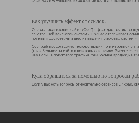
системах и улучшению их эффективности для конкретного п
Как улучшить эффект от ссылок?
Сервис продвижения сайтов СеоТраф создает естественную
собственной поисковой системы LinkPad отслеживает ссыл
полный и достоверный анализ выдачи поисковых систем, ч
СеоТраф предоставляет рекомендации по внутренней оптим
(кликабельность) сайта в поисковых системах. Вместе со с
чем больше поискового трафика, тем больше продаж, не 
Куда обращаться за помощью по вопросам ра
Если у вас есть вопросы относительно сервисов Linkpad, 
О Linkpad
Поддержка