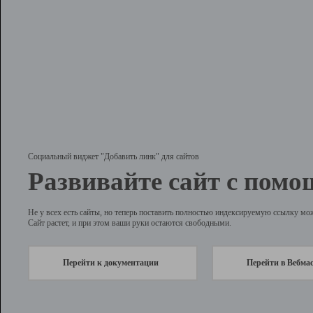
Социальный виджет "Добавить линк" для сайтов
Развивайте сайт с помо
Не у всех есть сайты, но теперь поставить полностью индексируемую ссылку мо
Сайт растет, и при этом ваши руки остаются свободными.
Перейти к документации
Перейти в Вебма