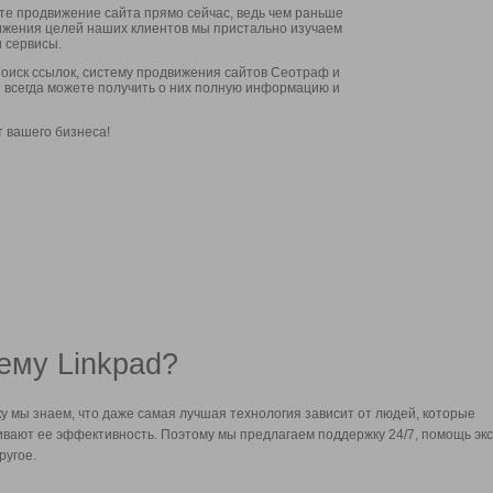
ите продвижение сайта прямо сейчас, ведь чем раньше
стижения целей наших клиентов мы пристально изучаем
 сервисы.
оиск ссылок, систему продвижения сайтов Сеотраф и
вы всегда можете получить о них полную информацию и
т вашего бизнеса!
ему Linkpad?
у мы знаем, что даже самая лучшая технология зависит от людей, которые
вают ее эффективность. Поэтому мы предлагаем поддержку 24/7, помощь экс
ругое.