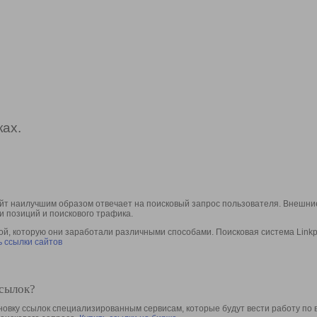
ах.
йт наилучшим образом отвечает на поисковый запрос пользователя. Внешние
и позиций и поискового трафика.
, которую они заработали различными способами. Поисковая система Linkpa
 ссылки сайтов
ссылок?
овку ссылок специализированным сервисам, которые будут вести работу по 