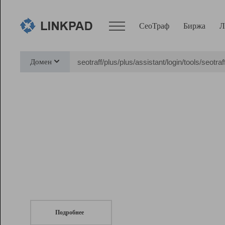
СеоТраф
Биржа
Л
Сервисы
Домен
СеоТраф
Монитор
Биржа
Pro
Линк+
СеоТраф
Запустите
продвижение сайта
c LinkPad.
Ресурсы
Вебмастер
Подробнее