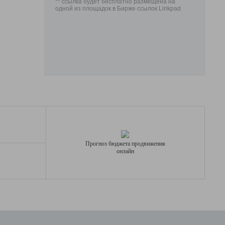
** ссылка будет бесплатно размещена на
одной из площадок в Бирже ссылок Linkpad
Прогноз бюджета продвижения
онлайн