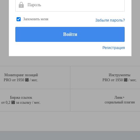
Пароль
Запомнить меня
Забыли пароль?
Регистрация
Мониторинг позиций
Инструменты
⃏
⃏
PRO от 1950
/ мес.
PRO от 1950
/ мес.
Биржа ссылок
Линк+
⃏
социальный плагин
от 0,2
за ссылку / мес.