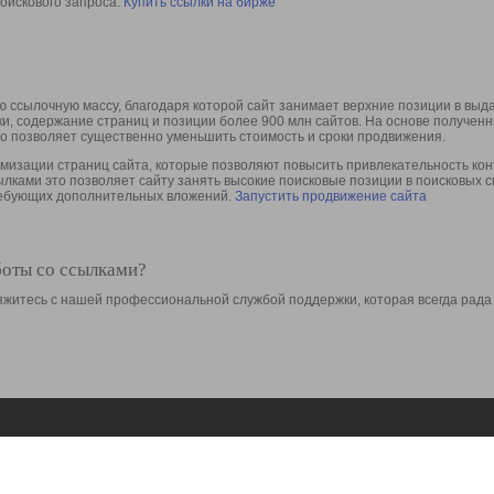
оискового запроса.
Купить ссылки на бирже
 ссылочную массу, благодаря которой сайт занимает верхние позиции в выд
ки, содержание страниц и позиции более 900 млн сайтов. На основе получе
то позволяет существенно уменьшить стоимость и сроки продвижения.
изации страниц сайта, которые позволяют повысить привлекательность конт
сылками это позволяет сайту занять высокие поисковые позиции в поисковых 
требующих дополнительных вложений.
Запустить продвижение сайта
боты со ссылками?
свяжитесь с нашей профессиональной службой поддержки, которая всегда рада
Ресурсы