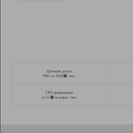
Рейтинг
Вывод и удержание в ТОП10 выдачи
поисковых систем
Инструменты
Разработчикам
Партнерская
программа
Помощь
Премиум доступ
⃏
PRO от 1950
/ мес.
СЕО продвижение
⃏
от 25
за запрос / мес.