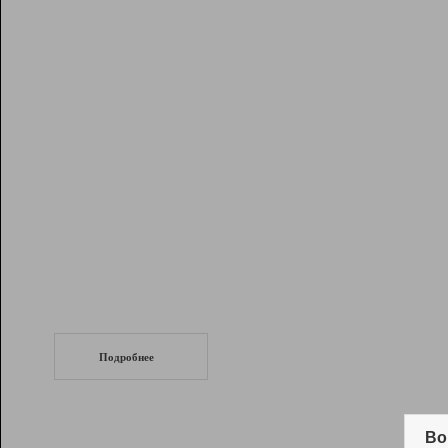
Рейтинг
Инструменты
Разработчикам
Партнерская
программа
Помощь
СеоТраф
Запустите
продвижение сайта
c LinkPad.
Подробнее
Вывод и удержание в ТОП10 выдачи
поисковых систем
Во