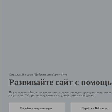
Социальный виджет "Добавить линк" для сайтов
Развивайте сайт с помощь
Не у всех есть сайты, но теперь поставить полностью индексируемую ссылку может 
пару кликов. Сайт растет, и при этом ваши руки остаются свободными.
Перейти к документации
Перейти в Вебмастер