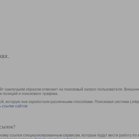
ах.
йт наилучшим образом отвечает на поисковый запрос пользователя. Внешние
и позиций и поискового трафика.
, которую они заработали различными способами. Поисковая система Linkpa
 ссылки сайтов
ссылок?
овку ссылок специализированным сервисам, которые будут вести работу по 