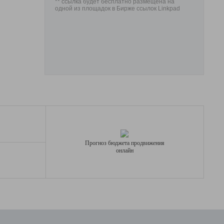
** ссылка будет бесплатно размещена на
одной из площадок в Бирже ссылок Linkpad
Прогноз бюджета продвижения
онлайн