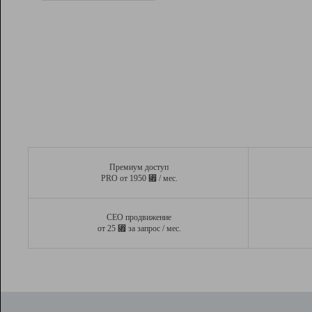
Рейтинг
Вывод и удержание в ТОП10 выдачи
поисковых систем
Инструменты
Разработчикам
Партнерская
программа
Помощь
Премиум доступ
⃏
PRO от 1950
/ мес.
СЕО продвижение
⃏
от 25
за запрос / мес.