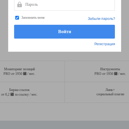
Пароль
Запомнить меня
Забыли пароль?
Регистрация
Мониторинг позиций
Инструменты
⃏
⃏
PRO от 1950
/ мес.
PRO от 1950
/ мес.
Биржа ссылок
Линк+
⃏
социальный плагин
от 0,2
за ссылку / мес.