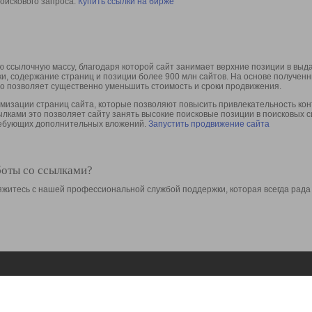
оискового запроса.
Купить ссылки на бирже
 ссылочную массу, благодаря которой сайт занимает верхние позиции в выд
ки, содержание страниц и позиции более 900 млн сайтов. На основе получе
то позволяет существенно уменьшить стоимость и сроки продвижения.
изации страниц сайта, которые позволяют повысить привлекательность конт
сылками это позволяет сайту занять высокие поисковые позиции в поисковых 
требующих дополнительных вложений.
Запустить продвижение сайта
боты со ссылками?
свяжитесь с нашей профессиональной службой поддержки, которая всегда рада
Ресурсы