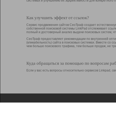
системах и улучшению их эффективности для конкретного п
Как улучшить эффект от ссылок?
Сервис продвижения сайтов СеоТраф создает естественную
собственной поисковой системы LinkPad отслеживает ссыл
полный и достоверный анализ выдачи поисковых систем, ч
СеоТраф предоставляет рекомендации по внутренней оптим
(кликабельность) сайта в поисковых системах. Вместе со с
чем больше поискового трафика, тем больше продаж, не 
Куда обращаться за помощью по вопросам ра
Если у вас есть вопросы относительно сервисов Linkpad, 
О Linkpad
Поддержка