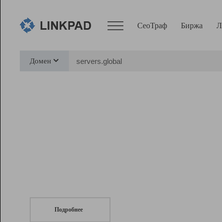
СеоТраф
Биржа
Л
Сервисы
Домен
СеоТраф
Монитор
Биржа
Pro
Линк+
СеоТраф
Запустите
продвижение сайта
c LinkPad.
Ресурсы
Вебмастер
Подробнее