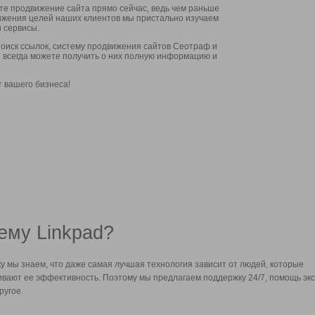
ите продвижение сайта прямо сейчас, ведь чем раньше
стижения целей наших клиентов мы пристально изучаем
 сервисы.
оиск ссылок, систему продвижения сайтов Сеотраф и
вы всегда можете получить о них полную информацию и
т вашего бизнеса!
ему Linkpad?
у мы знаем, что даже самая лучшая технология зависит от людей, которые
вают ее эффективность. Поэтому мы предлагаем поддержку 24/7, помощь экс
ругое.