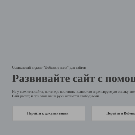
Социальный виджет "Добавить линк" для сайтов
Развивайте сайт с помо
Не у всех есть сайты, но теперь поставить полностью индексируемую ссылку мо
Сайт растет, и при этом ваши руки остаются свободными.
Перейти к документации
Перейти в Вебма