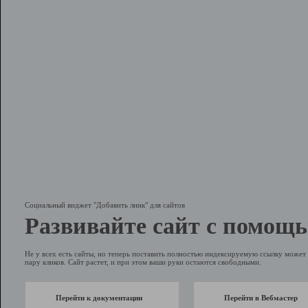
Социальный виджет "Добавить линк" для сайтов
Развивайте сайт с помощь
Не у всех есть сайты, но теперь поставить полностью индексируемую ссылку может 
пару кликов. Сайт растет, и при этом ваши руки остаются свободными.
Перейти к документации
Перейти в Вебмастер