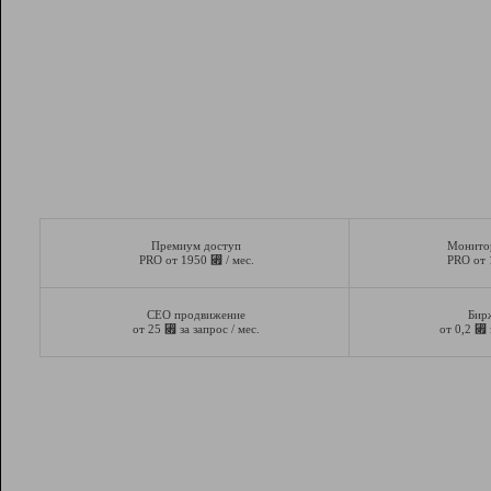
Премиум доступ
Монито
⃏
PRO от 1950
/ мес.
PRO от
СЕО продвижение
Бир
⃏
⃏
от 25
за запрос / мес.
от 0,2