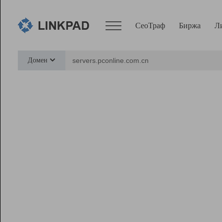
СеоТраф
Биржа
Л
Сервисы
Домен
СеоТраф
Монитор
Биржа
Pro
Линк+
Ресурсы
Вебмастер