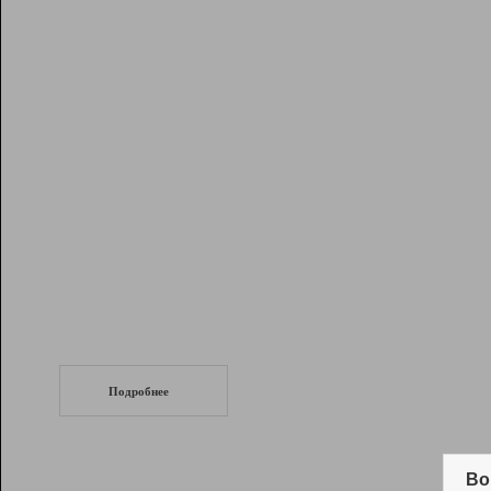
Рейтинг
Инструменты
Разработчикам
Партнерская
программа
Помощь
СеоТраф
Запустите
продвижение сайта
c LinkPad.
Подробнее
Вывод и удержание в ТОП10 выдачи
поисковых систем
Во