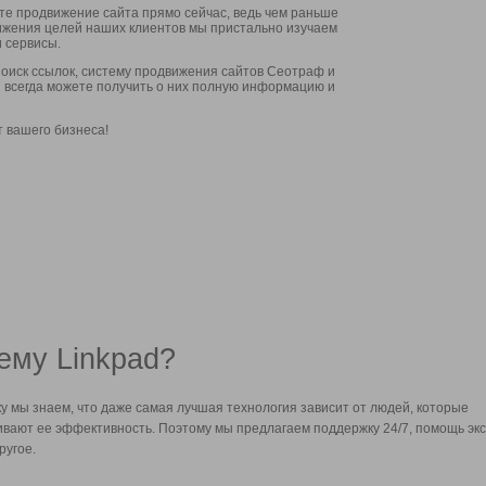
ите продвижение сайта прямо сейчас, ведь чем раньше
стижения целей наших клиентов мы пристально изучаем
 сервисы.
оиск ссылок, систему продвижения сайтов Сеотраф и
вы всегда можете получить о них полную информацию и
т вашего бизнеса!
ему Linkpad?
у мы знаем, что даже самая лучшая технология зависит от людей, которые
вают ее эффективность. Поэтому мы предлагаем поддержку 24/7, помощь экс
ругое.