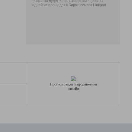
** ссылка будет бесплатно размещена на
одной из площадок в Бирже ссылок Linkpad
Прогноз бюджета продвижения
онлайн