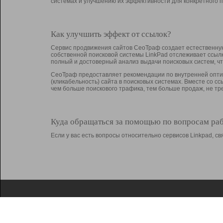
системах и улучшению их эффективности для конкретного п
Как улучшить эффект от ссылок?
Сервис продвижения сайтов СеоТраф создает естественную
собственной поисковой системы LinkPad отслеживает ссыл
полный и достоверный анализ выдачи поисковых систем, ч
СеоТраф предоставляет рекомендации по внутренней оптим
(кликабельность) сайта в поисковых системах. Вместе со с
чем больше поискового трафика, тем больше продаж, не 
Куда обращаться за помощью по вопросам ра
Если у вас есть вопросы относительно сервисов Linkpad, 
О Linkpad
Поддержка