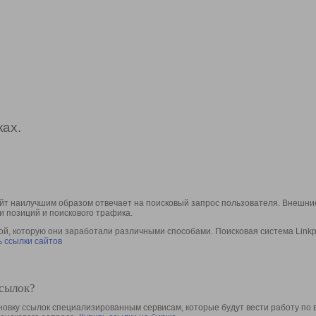
ах.
йт наилучшим образом отвечает на поисковый запрос пользователя. Внешние
и позиций и поискового трафика.
, которую они заработали различными способами. Поисковая система Linkpa
 ссылки сайтов
ссылок?
овку ссылок специализированным сервисам, которые будут вести работу по 