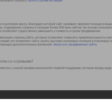
оискового запроса.
Купить ссылки на бирже
 ссылочную массу, благодаря которой сайт занимает верхние позиции в выд
ки, содержание страниц и позиции более 900 млн сайтов. На основе получе
то позволяет существенно уменьшить стоимость и сроки продвижения.
изации страниц сайта, которые позволяют повысить привлекательность конт
сылками это позволяет сайту занять высокие поисковые позиции в поисковых 
требующих дополнительных вложений.
Запустить продвижение сайта
боты со ссылками?
свяжитесь с нашей профессиональной службой поддержки, которая всегда рада
Ресурсы