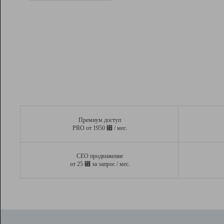
Рейтинг
Вывод и удержание в ТОП10 выдачи
поисковых систем
Инструменты
Разработчикам
Партнерская
программа
Помощь
Премиум доступ
⃏
PRO от 1950
/ мес.
СЕО продвижение
⃏
от 25
за запрос / мес.