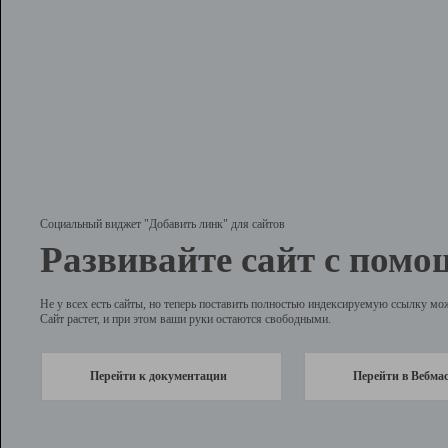
Социальный виджет "Добавить линк" для сайтов
Развивайте сайт с помо
Не у всех есть сайты, но теперь поставить полностью индексируемую ссылку мо
Сайт растет, и при этом ваши руки остаются свободными.
Перейти к документации
Перейти в Вебма