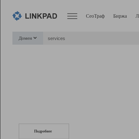
СеоТраф
Биржа
Л
Сервисы
Домен
СеоТраф
Монитор
Биржа
Pro
Линк+
СеоТраф
Запустите
продвижение сайта
c LinkPad.
Ресурсы
Вебмастер
Подробнее