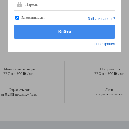
Пароль
Запомнить меня
Забыли пароль?
Регистрация
Мониторинг позиций
Инструменты
⃏
⃏
PRO от 1950
/ мес.
PRO от 1950
/ мес.
Биржа ссылок
Линк+
⃏
социальный плагин
от 0,2
за ссылку / мес.