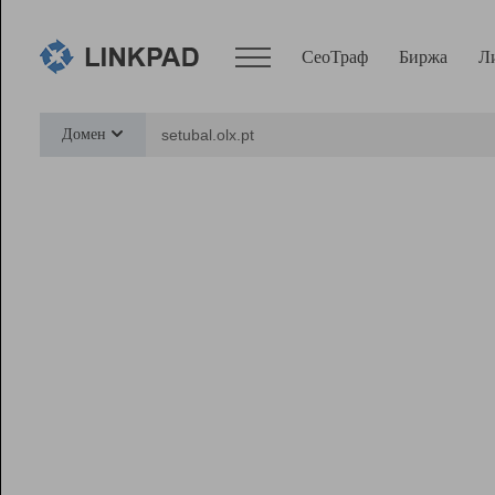
СеоТраф
Биржа
Л
Сервисы
Домен
СеоТраф
Монитор
Биржа
Pro
Линк+
Ресурсы
Вебмастер