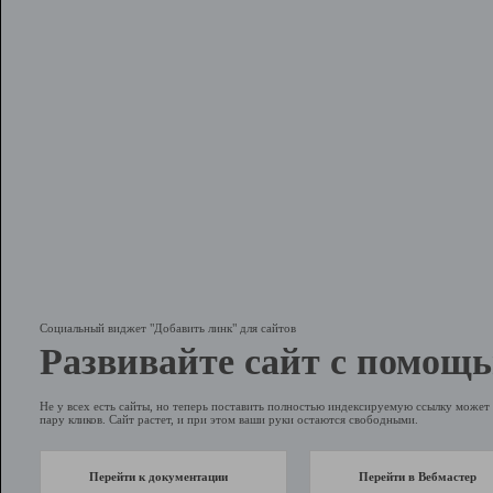
Социальный виджет "Добавить линк" для сайтов
Развивайте сайт с помощь
Не у всех есть сайты, но теперь поставить полностью индексируемую ссылку может 
пару кликов. Сайт растет, и при этом ваши руки остаются свободными.
Перейти к документации
Перейти в Вебмастер