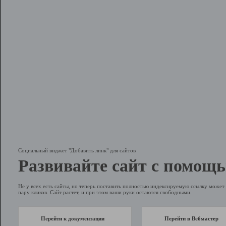
Социальный виджет "Добавить линк" для сайтов
Развивайте сайт с помощь
Не у всех есть сайты, но теперь поставить полностью индексируемую ссылку может 
пару кликов. Сайт растет, и при этом ваши руки остаются свободными.
Перейти к документации
Перейти в Вебмастер