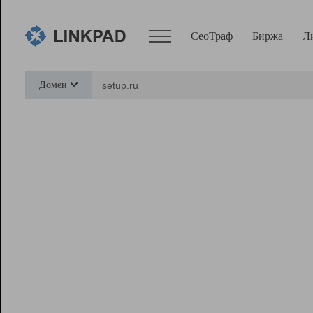
СеоТраф
Биржа
Л
Сервисы
Домен
СеоТраф
Монитор
Биржа
Pro
Линк+
Ресурсы
Вебмастер