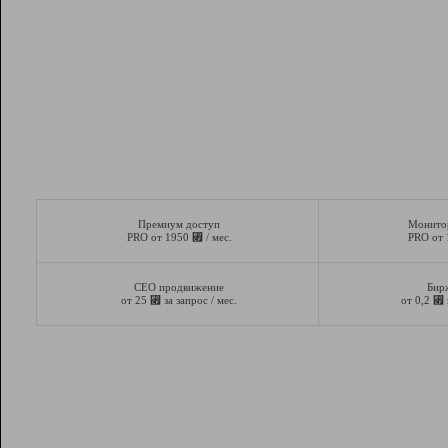
Премиум доступ
Монито
⃏
PRO от 1950
/ мес.
PRO от
СЕО продвижение
Бир
⃏
⃏
от 25
за запрос / мес.
от 0,2