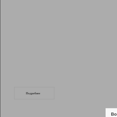
Рейтинг
Инструменты
Разработчикам
Партнерская
программа
Помощь
СеоТраф
Запустите
продвижение сайта
c LinkPad.
Подробнее
Вывод и удержание в ТОП10 выдачи
поисковых систем
Во