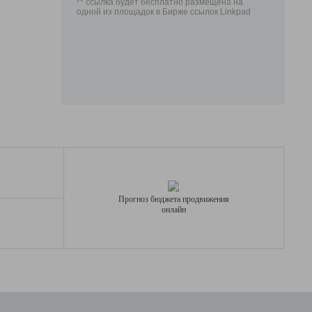
** ссылка будет бесплатно размещена на
одной из площадок в Бирже ссылок Linkpad
Прогноз бюджета продвижения
онлайн