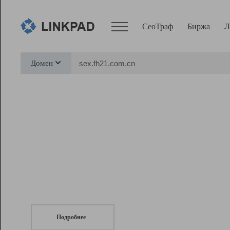
СеоТраф
Биржа
Л
Сервисы
Домен
СеоТраф
Монитор
Биржа
Pro
Линк+
СеоТраф
Запустите
продвижение сайта
c LinkPad.
Ресурсы
Вебмастер
Подробнее