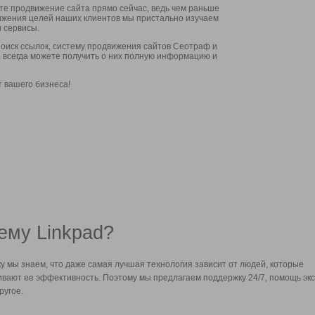
ите продвижение сайта прямо сейчас, ведь чем раньше
стижения целей наших клиентов мы пристально изучаем
 сервисы.
оиск ссылок, систему продвижения сайтов Сеотраф и
вы всегда можете получить о них полную информацию и
т вашего бизнеса!
ему Linkpad?
у мы знаем, что даже самая лучшая технология зависит от людей, которые
вают ее эффективность. Поэтому мы предлагаем поддержку 24/7, помощь экс
ругое.