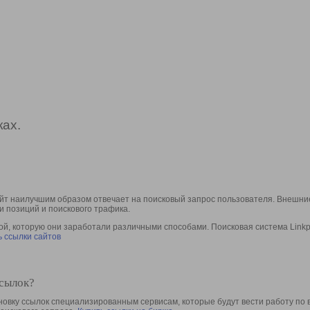
ах.
йт наилучшим образом отвечает на поисковый запрос пользователя. Внешние
и позиций и поискового трафика.
, которую они заработали различными способами. Поисковая система Linkpa
 ссылки сайтов
ссылок?
овку ссылок специализированным сервисам, которые будут вести работу по 