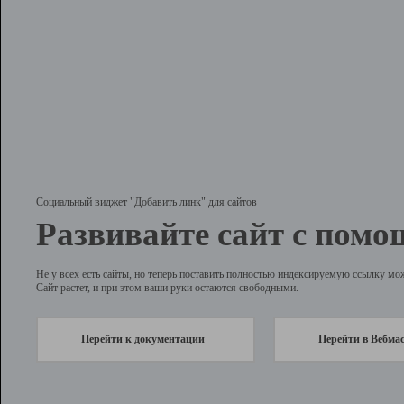
Социальный виджет "Добавить линк" для сайтов
Развивайте сайт с помо
Не у всех есть сайты, но теперь поставить полностью индексируемую ссылку мо
Сайт растет, и при этом ваши руки остаются свободными.
Перейти к документации
Перейти в Вебма