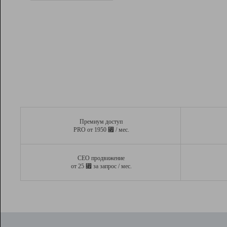
Рейтинг
Вывод и удержание в ТОП10 выдачи
поисковых систем
Инструменты
Разработчикам
Партнерская
программа
Помощь
Премиум доступ
⃏
PRO от 1950
/ мес.
СЕО продвижение
⃏
от 25
за запрос / мес.