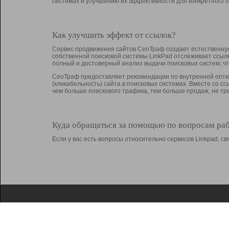
системах и улучшению их эффективности для конкретного п
Как улучшить эффект от ссылок?
Сервис продвижения сайтов СеоТраф создает естественную
собственной поисковой системы LinkPad отслеживает ссыл
полный и достоверный анализ выдачи поисковых систем, ч
СеоТраф предоставляет рекомендации по внутренней оптим
(кликабельность) сайта в поисковых системах. Вместе со с
чем больше поискового трафика, тем больше продаж, не 
Куда обращаться за помощью по вопросам ра
Если у вас есть вопросы относительно сервисов Linkpad, 
О Linkpad
Поддержка