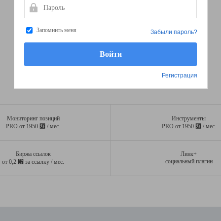
Пароль
Запомнить меня
Забыли пароль?
Регистрация
Мониторинг позиций
Инструменты
⃏
⃏
PRO от 1950
/ мес.
PRO от 1950
/ мес.
Биржа ссылок
Линк+
⃏
социальный плагин
от 0,2
за ссылку / мес.