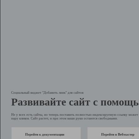
Социальный виджет "Добавить линк" для сайтов
Развивайте сайт с помощь
Не у всех есть сайты, но теперь поставить полностью индексируемую ссылку может 
пару кликов. Сайт растет, и при этом ваши руки остаются свободными.
Перейти к документации
Перейти в Вебмастер