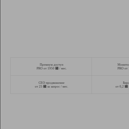
Премиум доступ
Монито
⃏
PRO от 1950
/ мес.
PRO от
СЕО продвижение
Бир
⃏
⃏
от 25
за запрос / мес.
от 0,2