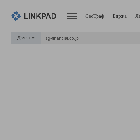
СеоТраф
Биржа
Л
Сервисы
Домен
СеоТраф
Монитор
Биржа
Pro
Линк+
Ресурсы
Вебмастер