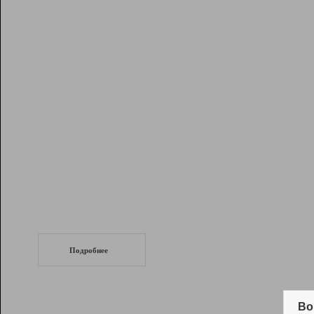
Рейтинг
Инструменты
Разработчикам
Партнерская
программа
Помощь
СеоТраф
Запустите
продвижение сайта
c LinkPad.
Подробнее
Вывод и удержание в ТОП10 выдачи
поисковых систем
Во