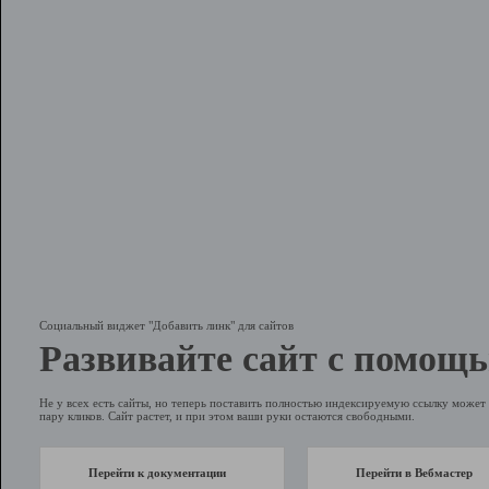
Социальный виджет "Добавить линк" для сайтов
Развивайте сайт с помощь
Не у всех есть сайты, но теперь поставить полностью индексируемую ссылку может 
пару кликов. Сайт растет, и при этом ваши руки остаются свободными.
Перейти к документации
Перейти в Вебмастер