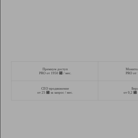
Премиум доступ
Монито
⃏
PRO от 1950
/ мес.
PRO от
СЕО продвижение
Бир
⃏
⃏
от 25
за запрос / мес.
от 0,2