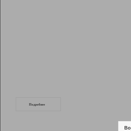
Рейтинг
Инструменты
Разработчикам
Партнерская
программа
Помощь
СеоТраф
Запустите
продвижение сайта
c LinkPad.
Подробнее
Вывод и удержание в ТОП10 выдачи
поисковых систем
Во