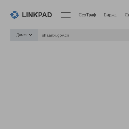
СеоТраф
Биржа
Л
Сервисы
Домен
СеоТраф
Монитор
Биржа
Pro
Линк+
Ресурсы
Вебмастер