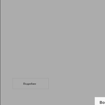
Рейтинг
Инструменты
Разработчикам
Партнерская
программа
Помощь
СеоТраф
Запустите
продвижение сайта
c LinkPad.
Подробнее
Вывод и удержание в ТОП10 выдачи
поисковых систем
Во