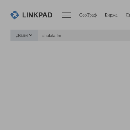
СеоТраф
Биржа
Л
Сервисы
Домен
СеоТраф
Монитор
Биржа
Pro
Линк+
Ресурсы
Вебмастер