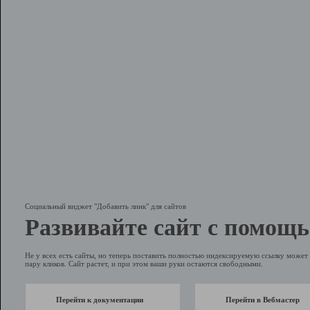
Социальный виджет "Добавить линк" для сайтов
Развивайте сайт с помощь
Не у всех есть сайты, но теперь поставить полностью индексируемую ссылку может 
пару кликов. Сайт растет, и при этом ваши руки остаются свободными.
Перейти к документации
Перейти в Вебмастер