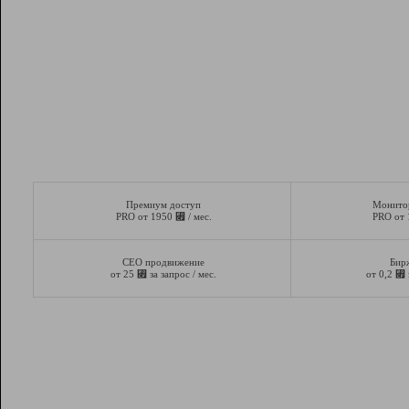
Премиум доступ
Монито
⃏
PRO от 1950
/ мес.
PRO от
СЕО продвижение
Бир
⃏
⃏
от 25
за запрос / мес.
от 0,2