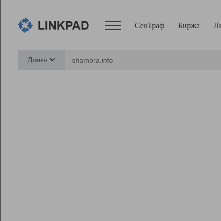
СеоТраф
Биржа
Л
Сервисы
Домен
СеоТраф
Монитор
Биржа
Pro
Линк+
Ресурсы
Вебмастер