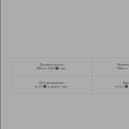
Премиум доступ
Монито
⃏
PRO от 1950
/ мес.
PRO от
СЕО продвижение
Бир
⃏
⃏
от 25
за запрос / мес.
от 0,2