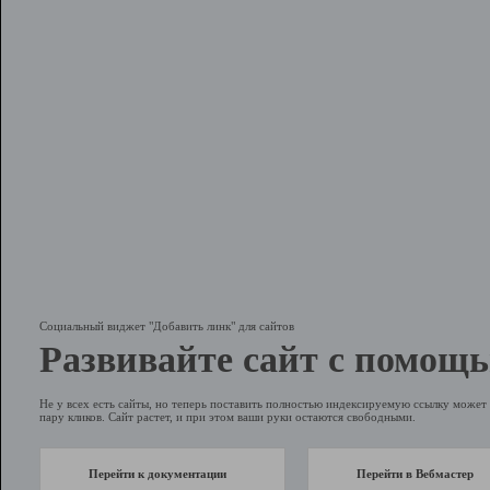
Социальный виджет "Добавить линк" для сайтов
Развивайте сайт с помощь
Не у всех есть сайты, но теперь поставить полностью индексируемую ссылку может 
пару кликов. Сайт растет, и при этом ваши руки остаются свободными.
Перейти к документации
Перейти в Вебмастер