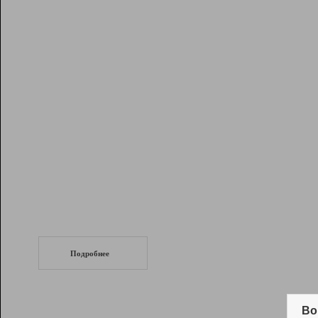
Рейтинг
Инструменты
Разработчикам
Партнерская
программа
Помощь
СеоТраф
Запустите
продвижение сайта
c LinkPad.
Подробнее
Вывод и удержание в ТОП10 выдачи
поисковых систем
Во