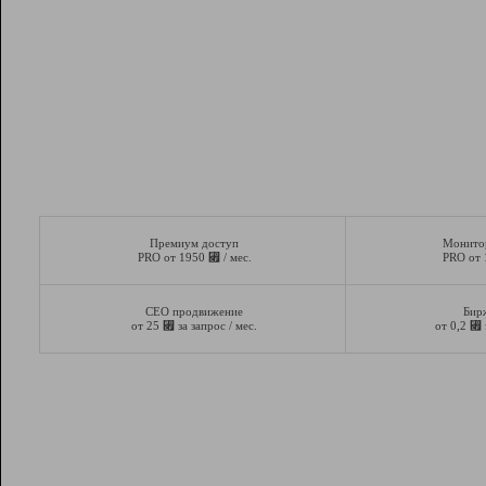
Премиум доступ
Монито
⃏
PRO от 1950
/ мес.
PRO от
СЕО продвижение
Бир
⃏
⃏
от 25
за запрос / мес.
от 0,2