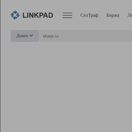
СеоТраф
Биржа
Л
Сервисы
Домен
СеоТраф
Монитор
Биржа
Pro
Линк+
Ресурсы
Вебмастер