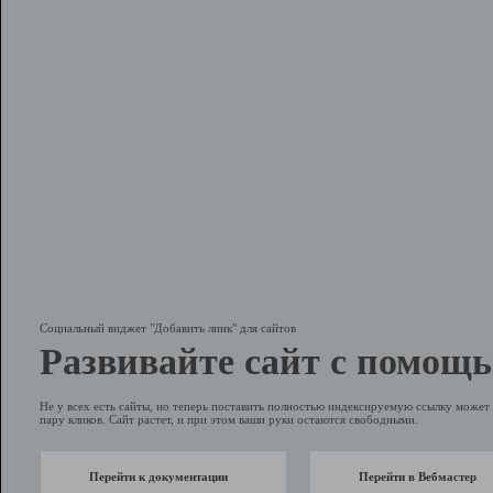
Социальный виджет "Добавить линк" для сайтов
Развивайте сайт с помощь
Не у всех есть сайты, но теперь поставить полностью индексируемую ссылку может 
пару кликов. Сайт растет, и при этом ваши руки остаются свободными.
Перейти к документации
Перейти в Вебмастер