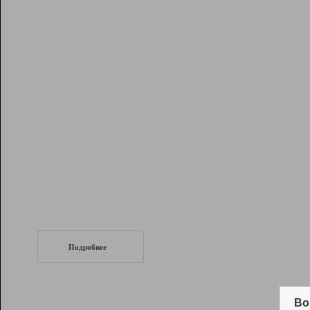
Рейтинг
Инструменты
Разработчикам
Партнерская
программа
Помощь
СеоТраф
Запустите
продвижение сайта
c LinkPad.
Подробнее
Вывод и удержание в ТОП10 выдачи
поисковых систем
Во