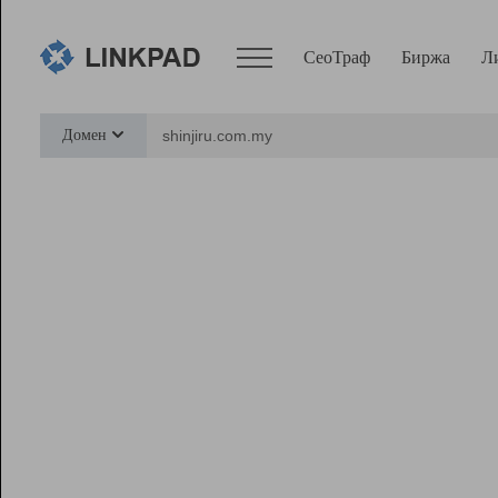
СеоТраф
Биржа
Л
Сервисы
Домен
СеоТраф
Монитор
Биржа
Pro
Линк+
Ресурсы
Вебмастер