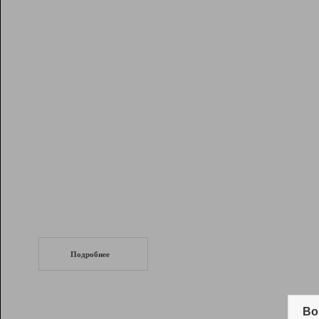
Рейтинг
Инструменты
Разработчикам
Партнерская
программа
Помощь
СеоТраф
Запустите
продвижение сайта
c LinkPad.
Подробнее
Вывод и удержание в ТОП10 выдачи
поисковых систем
Во