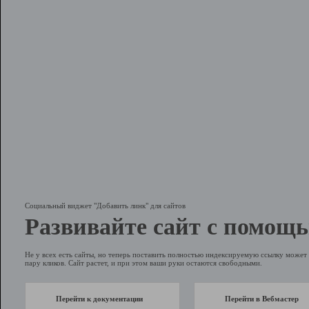
Социальный виджет "Добавить линк" для сайтов
Развивайте сайт с помощь
Не у всех есть сайты, но теперь поставить полностью индексируемую ссылку может 
пару кликов. Сайт растет, и при этом ваши руки остаются свободными.
Перейти к документации
Перейти в Вебмастер