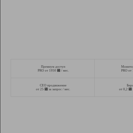
Премиум доступ
Монито
⃏
PRO от 1950
/ мес.
PRO от
СЕО продвижение
Бир
⃏
⃏
от 25
за запрос / мес.
от 0,2