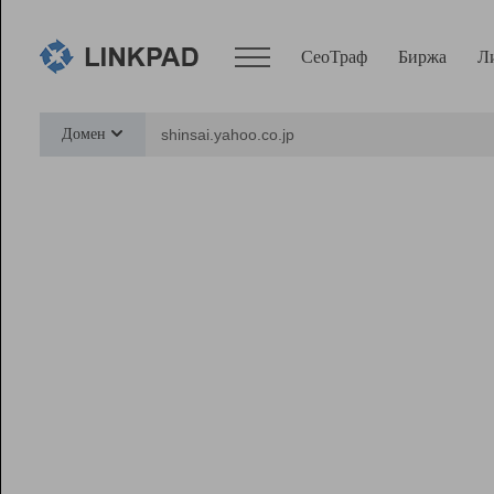
СеоТраф
Биржа
Л
Сервисы
Домен
СеоТраф
Монитор
Биржа
Pro
Линк+
Ресурсы
Вебмастер