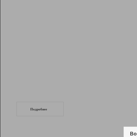
Рейтинг
Инструменты
Разработчикам
Партнерская
программа
Помощь
СеоТраф
Запустите
продвижение сайта
c LinkPad.
Подробнее
Вывод и удержание в ТОП10 выдачи
поисковых систем
Во