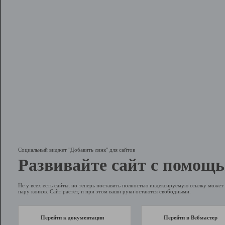
Социальный виджет "Добавить линк" для сайтов
Развивайте сайт с помощь
Не у всех есть сайты, но теперь поставить полностью индексируемую ссылку может 
пару кликов. Сайт растет, и при этом ваши руки остаются свободными.
Перейти к документации
Перейти в Вебмастер