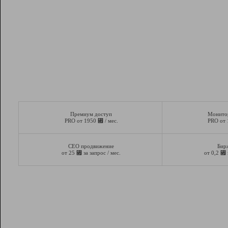
Премиум доступ
Монито
⃏
PRO от 1950
/ мес.
PRO от
СЕО продвижение
Бир
⃏
⃏
от 25
за запрос / мес.
от 0,2