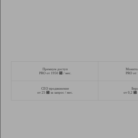
Премиум доступ
Монито
⃏
PRO от 1950
/ мес.
PRO от
СЕО продвижение
Бир
⃏
⃏
от 25
за запрос / мес.
от 0,2