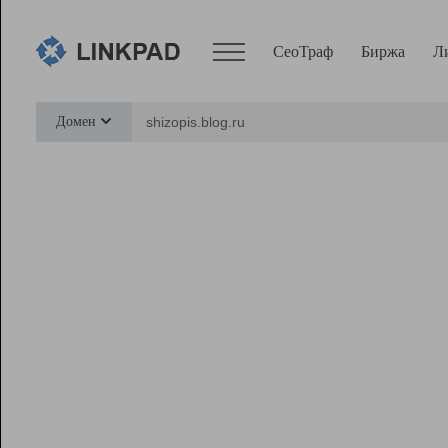
СеоТраф
Биржа
Л
Сервисы
Домен
СеоТраф
Монитор
Биржа
Pro
Линк+
Ресурсы
Вебмастер