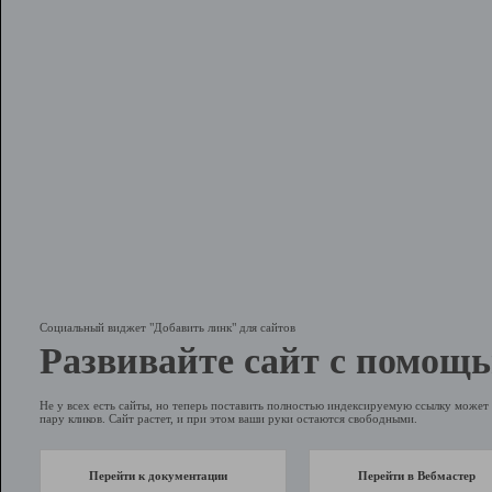
Социальный виджет "Добавить линк" для сайтов
Развивайте сайт с помощь
Не у всех есть сайты, но теперь поставить полностью индексируемую ссылку может 
пару кликов. Сайт растет, и при этом ваши руки остаются свободными.
Перейти к документации
Перейти в Вебмастер