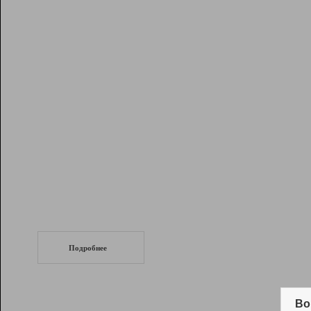
Рейтинг
Инструменты
Разработчикам
Партнерская
программа
Помощь
СеоТраф
Запустите
продвижение сайта
c LinkPad.
Подробнее
Вывод и удержание в ТОП10 выдачи
поисковых систем
Во