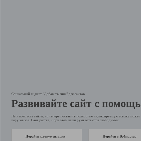
Социальный виджет "Добавить линк" для сайтов
Развивайте сайт с помощь
Не у всех есть сайты, но теперь поставить полностью индексируемую ссылку может 
пару кликов. Сайт растет, и при этом ваши руки остаются свободными.
Перейти к документации
Перейти в Вебмастер