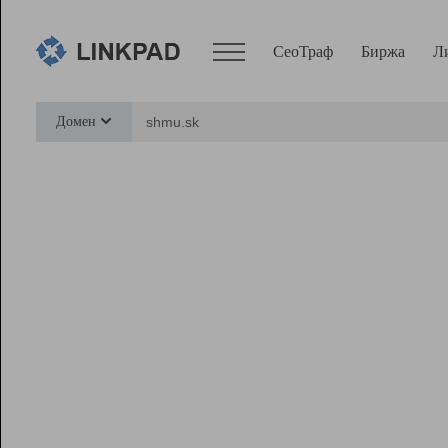
СеоТраф
Биржа
Л
Сервисы
Домен
СеоТраф
Монитор
Биржа
Pro
Линк+
Ресурсы
Вебмастер