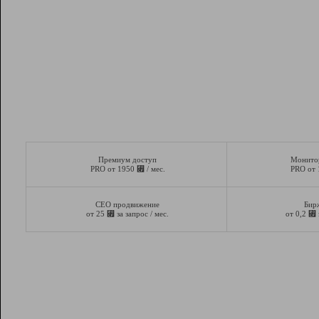
Премиум доступ
Монито
⃏
PRO от 1950
/ мес.
PRO от
СЕО продвижение
Бир
⃏
⃏
от 25
за запрос / мес.
от 0,2