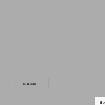
Рейтинг
Инструменты
Разработчикам
Партнерская
программа
Помощь
СеоТраф
Запустите
продвижение сайта
c LinkPad.
Подробнее
Вывод и удержание в ТОП10 выдачи
поисковых систем
Во