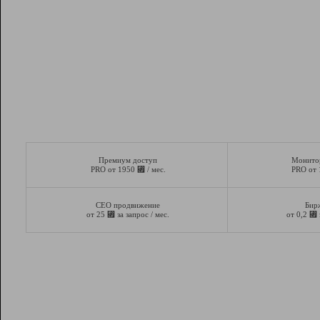
Премиум доступ
Монито
⃏
PRO от 1950
/ мес.
PRO от
СЕО продвижение
Бир
⃏
⃏
от 25
за запрос / мес.
от 0,2