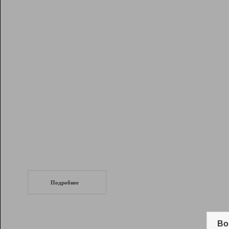
Рейтинг
Инструменты
Разработчикам
Партнерская
программа
Помощь
СеоТраф
Запустите
продвижение сайта
c LinkPad.
Подробнее
Вывод и удержание в ТОП10 выдачи
поисковых систем
Во