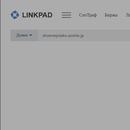
СеоТраф
Биржа
Л
Сервисы
Домен
СеоТраф
Монитор
Биржа
Pro
Линк+
Ресурсы
Вебмастер