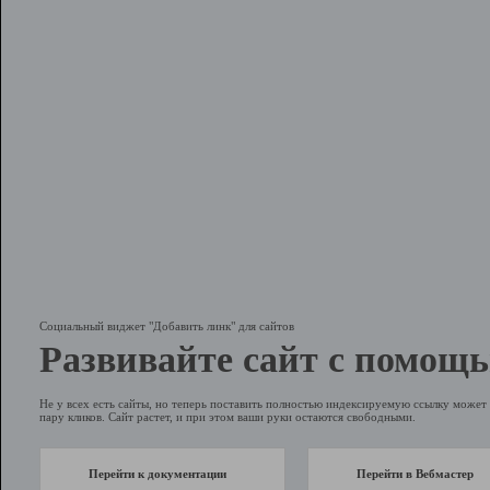
Социальный виджет "Добавить линк" для сайтов
Развивайте сайт с помощь
Не у всех есть сайты, но теперь поставить полностью индексируемую ссылку может 
пару кликов. Сайт растет, и при этом ваши руки остаются свободными.
Перейти к документации
Перейти в Вебмастер