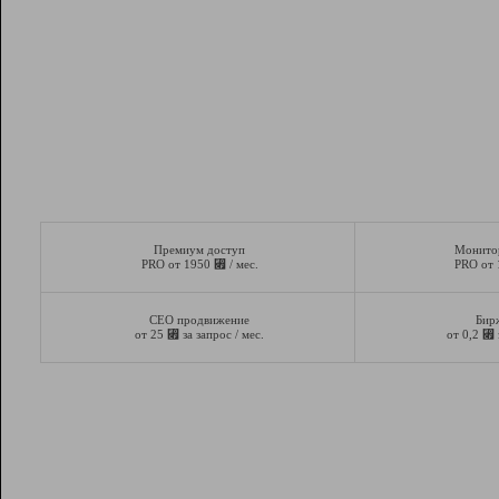
Премиум доступ
Монито
⃏
PRO от 1950
/ мес.
PRO от
СЕО продвижение
Бир
⃏
⃏
от 25
за запрос / мес.
от 0,2