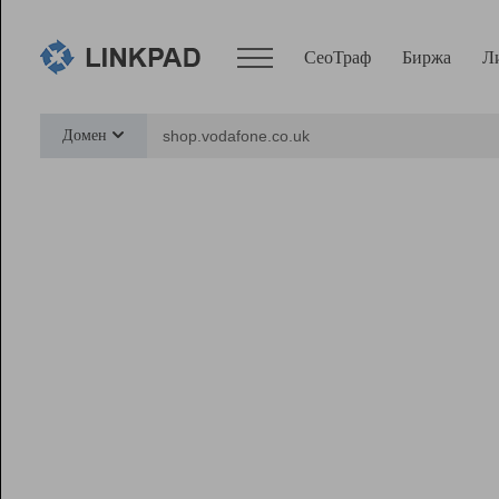
СеоТраф
Биржа
Л
Сервисы
Домен
СеоТраф
Монитор
Биржа
Pro
Линк+
Ресурсы
Вебмастер