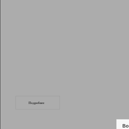
Рейтинг
Инструменты
Разработчикам
Партнерская
программа
Помощь
СеоТраф
Запустите
продвижение сайта
c LinkPad.
Подробнее
Вывод и удержание в ТОП10 выдачи
поисковых систем
Во