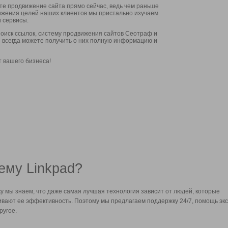
ите продвижение сайта прямо сейчас, ведь чем раньше
стижения целей наших клиентов мы пристально изучаем
 сервисы.
оиск ссылок, систему продвижения сайтов Сеотраф и
вы всегда можете получить о них полную информацию и
т вашего бизнеса!
ему Linkpad?
у мы знаем, что даже самая лучшая технология зависит от людей, которые
вают ее эффективность. Поэтому мы предлагаем поддержку 24/7, помощь экс
ругое.