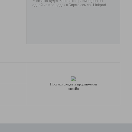
** ссылка будет бесплатно размещена на
одной из площадок в Бирже ссылок Linkpad
Прогноз бюджета продвижения
онлайн