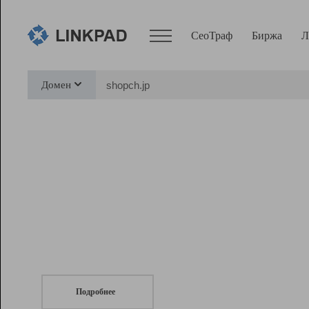
СеоТраф
Биржа
Л
Сервисы
Домен
СеоТраф
Монитор
Биржа
Pro
Линк+
СеоТраф
Запустите
продвижение сайта
c LinkPad.
Ресурсы
Вебмастер
Подробнее