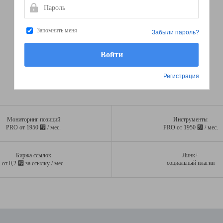
Пароль
Запомнить меня
Забыли пароль?
Регистрация
Мониторинг позиций
Инструменты
⃏
⃏
PRO от 1950
/ мес.
PRO от 1950
/ мес.
Биржа ссылок
Линк+
⃏
социальный плагин
от 0,2
за ссылку / мес.