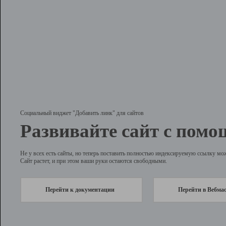
Социальный виджет "Добавить линк" для сайтов
Развивайте сайт с помо
Не у всех есть сайты, но теперь поставить полностью индексируемую ссылку мо
Сайт растет, и при этом ваши руки остаются свободными.
Перейти к документации
Перейти в Вебма