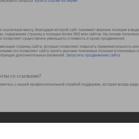
оискового запроса.
Купить ссылки на бирже
 ссылочную массу, благодаря которой сайт занимает верхние позиции в выд
ки, содержание страниц и позиции более 900 млн сайтов. На основе получе
то позволяет существенно уменьшить стоимость и сроки продвижения.
изации страниц сайта, которые позволяют повысить привлекательность конт
сылками это позволяет сайту занять высокие поисковые позиции в поисковых 
требующих дополнительных вложений.
Запустить продвижение сайта
боты со ссылками?
свяжитесь с нашей профессиональной службой поддержки, которая всегда рада
Ресурсы