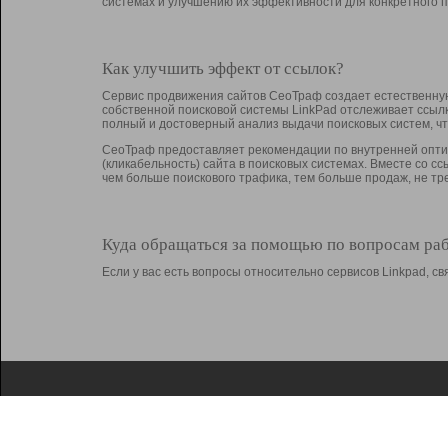
системах и улучшению их эффективности для конкретного п
Как улучшить эффект от ссылок?
Сервис продвижения сайтов СеоТраф создает естественную
собственной поисковой системы LinkPad отслеживает ссыл
полный и достоверный анализ выдачи поисковых систем, ч
СеоТраф предоставляет рекомендации по внутренней оптим
(кликабельность) сайта в поисковых системах. Вместе со с
чем больше поискового трафика, тем больше продаж, не 
Куда обращаться за помощью по вопросам ра
Если у вас есть вопросы относительно сервисов Linkpad, 
О Linkpad
Поддержка