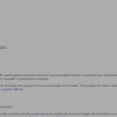
ах.
йт наилучшим образом отвечает на поисковый запрос пользователя. Внешние
и позиций и поискового трафика.
, которую они заработали различными способами. Поисковая система Linkpa
 ссылки сайтов
ссылок?
овку ссылок специализированным сервисам, которые будут вести работу по 