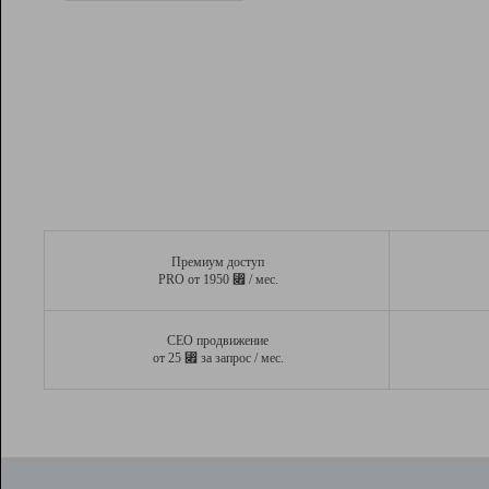
Рейтинг
Вывод и удержание в ТОП10 выдачи
поисковых систем
Инструменты
Разработчикам
Партнерская
программа
Помощь
Премиум доступ
⃏
PRO от 1950
/ мес.
СЕО продвижение
⃏
от 25
за запрос / мес.