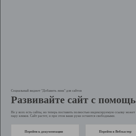
Социальный виджет "Добавить линк" для сайтов
Развивайте сайт с помощь
Не у всех есть сайты, но теперь поставить полностью индексируемую ссылку может 
пару кликов. Сайт растет, и при этом ваши руки остаются свободными.
Перейти к документации
Перейти в Вебмастер