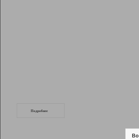
Рейтинг
Инструменты
Разработчикам
Партнерская
программа
Помощь
СеоТраф
Запустите
продвижение сайта
c LinkPad.
Подробнее
Вывод и удержание в ТОП10 выдачи
поисковых систем
Во