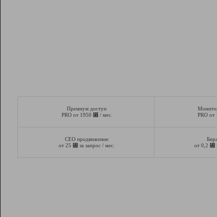
Премиум доступ
Монито
⃏
PRO от 1950
/ мес.
PRO от
СЕО продвижение
Бир
⃏
⃏
от 25
за запрос / мес.
от 0,2