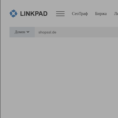
СеоТраф
Биржа
Л
Сервисы
Домен
СеоТраф
Монитор
Биржа
Pro
Линк+
Ресурсы
Вебмастер