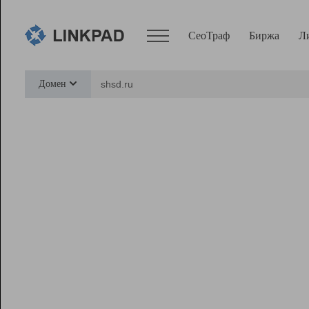
СеоТраф
Биржа
Л
Сервисы
Домен
СеоТраф
Монитор
Биржа
Pro
Линк+
Ресурсы
Вебмастер