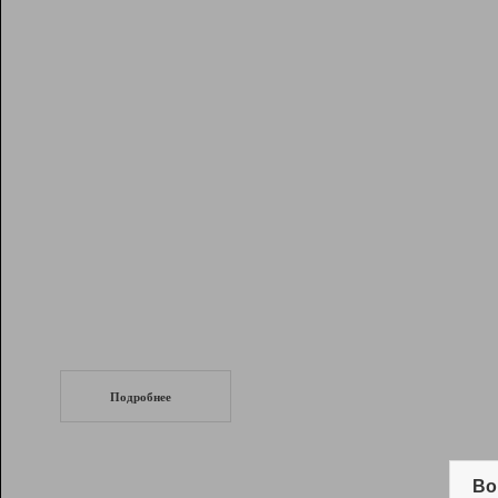
Рейтинг
Инструменты
Разработчикам
Партнерская
программа
Помощь
СеоТраф
Запустите
продвижение сайта
c LinkPad.
Подробнее
Вывод и удержание в ТОП10 выдачи
поисковых систем
Во