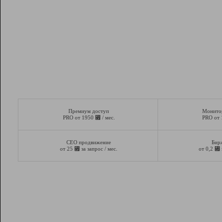
Премиум доступ
Монито
⃏
PRO от 1950
/ мес.
PRO от
СЕО продвижение
Бир
⃏
⃏
от 25
за запрос / мес.
от 0,2