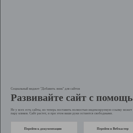
Социальный виджет "Добавить линк" для сайтов
Развивайте сайт с помощь
Не у всех есть сайты, но теперь поставить полностью индексируемую ссылку может 
пару кликов. Сайт растет, и при этом ваши руки остаются свободными.
Перейти к документации
Перейти в Вебмастер