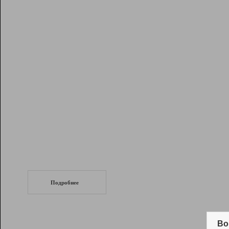
Рейтинг
Инструменты
Разработчикам
Партнерская
программа
Помощь
СеоТраф
Запустите
продвижение сайта
c LinkPad.
Подробнее
Вывод и удержание в ТОП10 выдачи
поисковых систем
Во