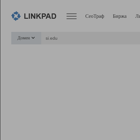
СеоТраф
Биржа
Л
Сервисы
Домен
СеоТраф
Монитор
Биржа
Pro
Линк+
Ресурсы
Вебмастер