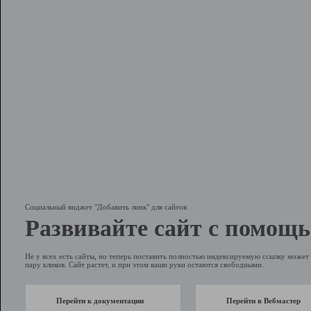
Социальный виджет "Добавить линк" для сайтов
Развивайте сайт с помощь
Не у всех есть сайты, но теперь поставить полностью индексируемую ссылку может 
пару кликов. Сайт растет, и при этом ваши руки остаются свободными.
Перейти к документации
Перейти в Вебмастер