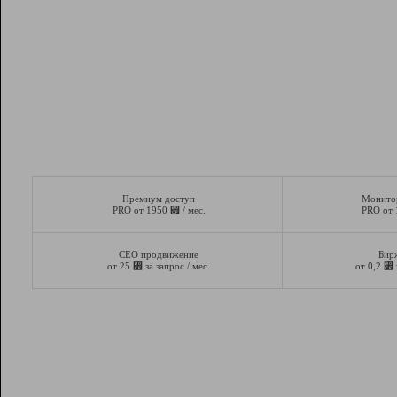
Премиум доступ
Монито
⃏
PRO от 1950
/ мес.
PRO от
СЕО продвижение
Бир
⃏
⃏
от 25
за запрос / мес.
от 0,2