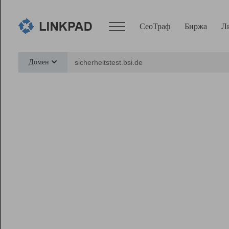
СеоТраф
Биржа
Л
Сервисы
Домен
СеоТраф
Монитор
Биржа
Pro
Линк+
Ресурсы
Вебмастер