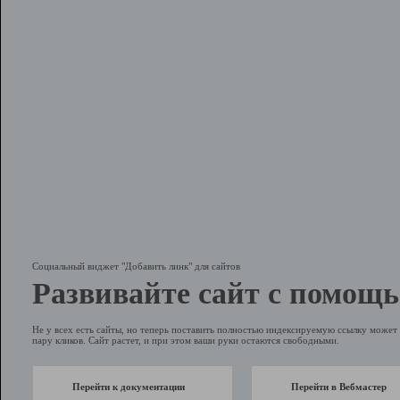
Социальный виджет "Добавить линк" для сайтов
Развивайте сайт с помощь
Не у всех есть сайты, но теперь поставить полностью индексируемую ссылку может 
пару кликов. Сайт растет, и при этом ваши руки остаются свободными.
Перейти к документации
Перейти в Вебмастер