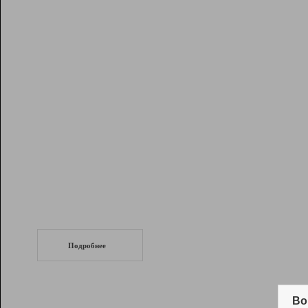
Рейтинг
Инструменты
Разработчикам
Партнерская
программа
Помощь
СеоТраф
Запустите
продвижение сайта
c LinkPad.
Подробнее
Вывод и удержание в ТОП10 выдачи
поисковых систем
Во