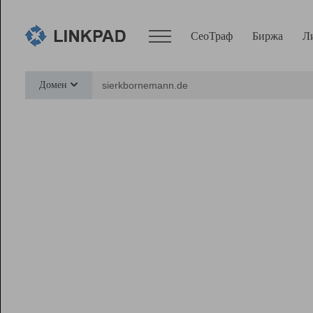
СеоТраф
Биржа
Л
Сервисы
Домен
СеоТраф
Монитор
Биржа
Pro
Линк+
Ресурсы
Вебмастер