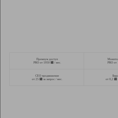
Премиум доступ
Монито
⃏
PRO от 1950
/ мес.
PRO от
СЕО продвижение
Бир
⃏
⃏
от 25
за запрос / мес.
от 0,2