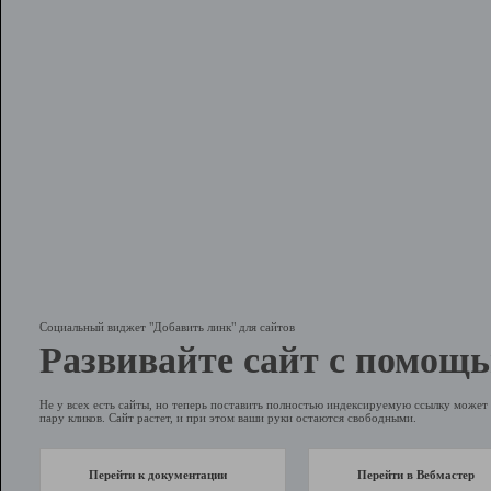
Социальный виджет "Добавить линк" для сайтов
Развивайте сайт с помощь
Не у всех есть сайты, но теперь поставить полностью индексируемую ссылку может 
пару кликов. Сайт растет, и при этом ваши руки остаются свободными.
Перейти к документации
Перейти в Вебмастер