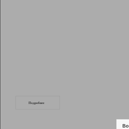
Рейтинг
Инструменты
Разработчикам
Партнерская
программа
Помощь
СеоТраф
Запустите
продвижение сайта
c LinkPad.
Подробнее
Вывод и удержание в ТОП10 выдачи
поисковых систем
Во