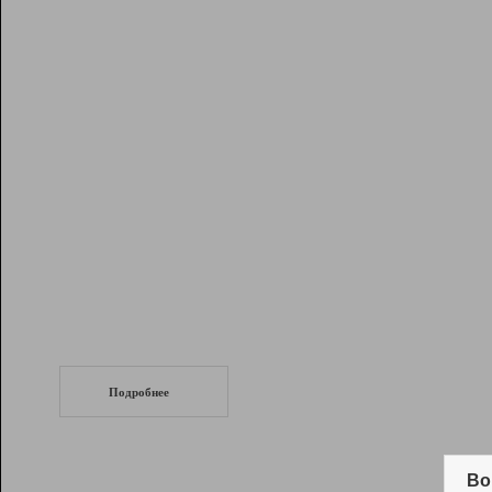
Рейтинг
Инструменты
Разработчикам
Партнерская
программа
Помощь
СеоТраф
Запустите
продвижение сайта
c LinkPad.
Подробнее
Вывод и удержание в ТОП10 выдачи
поисковых систем
Во