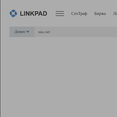
СеоТраф
Биржа
Л
Сервисы
Домен
СеоТраф
Монитор
Биржа
Pro
Линк+
Ресурсы
Вебмастер