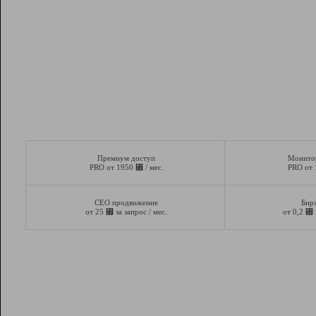
Премиум доступ
Монито
⃏
PRO от 1950
/ мес.
PRO от
СЕО продвижение
Бир
⃏
⃏
от 25
за запрос / мес.
от 0,2