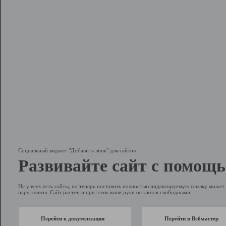
Социальный виджет "Добавить линк" для сайтов
Развивайте сайт с помощь
Не у всех есть сайты, но теперь поставить полностью индексируемую ссылку может 
пару кликов. Сайт растет, и при этом ваши руки остаются свободными.
Перейти к документации
Перейти в Вебмастер