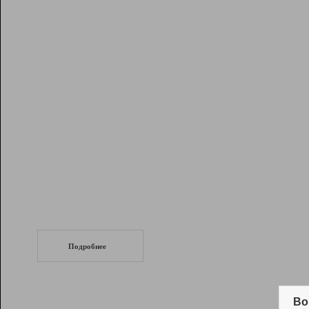
Рейтинг
Инструменты
Разработчикам
Партнерская
программа
Помощь
СеоТраф
Запустите
продвижение сайта
c LinkPad.
Подробнее
Вывод и удержание в ТОП10 выдачи
поисковых систем
Во