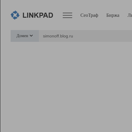
СеоТраф
Биржа
Л
Сервисы
Домен
СеоТраф
Монитор
Биржа
Pro
Линк+
Ресурсы
Вебмастер