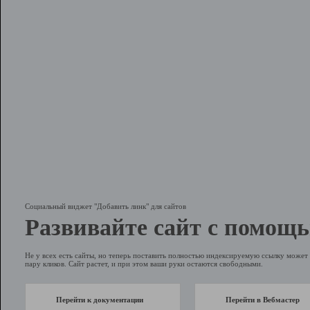
Социальный виджет "Добавить линк" для сайтов
Развивайте сайт с помощь
Не у всех есть сайты, но теперь поставить полностью индексируемую ссылку может 
пару кликов. Сайт растет, и при этом ваши руки остаются свободными.
Перейти к документации
Перейти в Вебмастер