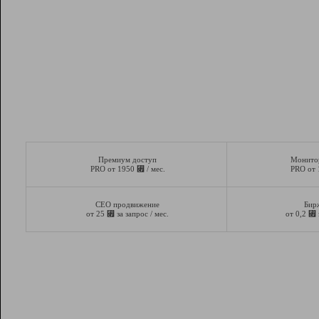
Премиум доступ
Монито
⃏
PRO от 1950
/ мес.
PRO от
СЕО продвижение
Бир
⃏
⃏
от 25
за запрос / мес.
от 0,2