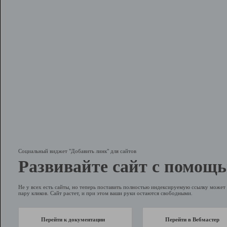
Социальный виджет "Добавить линк" для сайтов
Развивайте сайт с помощь
Не у всех есть сайты, но теперь поставить полностью индексируемую ссылку может 
пару кликов. Сайт растет, и при этом ваши руки остаются свободными.
Перейти к документации
Перейти в Вебмастер