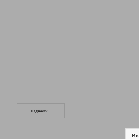
Рейтинг
Инструменты
Разработчикам
Партнерская
программа
Помощь
СеоТраф
Запустите
продвижение сайта
c LinkPad.
Подробнее
Вывод и удержание в ТОП10 выдачи
поисковых систем
Во