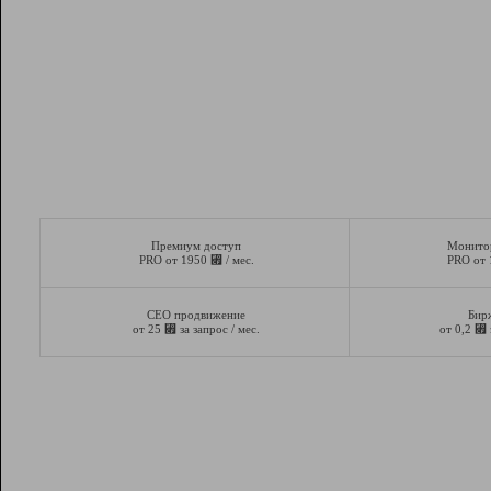
Премиум доступ
Монито
⃏
PRO от 1950
/ мес.
PRO от
СЕО продвижение
Бир
⃏
⃏
от 25
за запрос / мес.
от 0,2