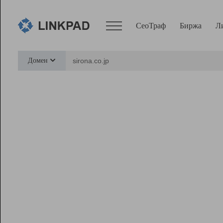
СеоТраф
Биржа
Л
Сервисы
Домен
СеоТраф
Монитор
Биржа
Pro
Линк+
Ресурсы
Вебмастер