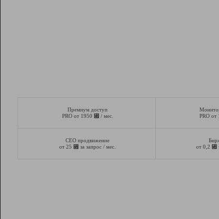
Премиум доступ
Монито
⃏
PRO от 1950
/ мес.
PRO от
СЕО продвижение
Бир
⃏
⃏
от 25
за запрос / мес.
от 0,2