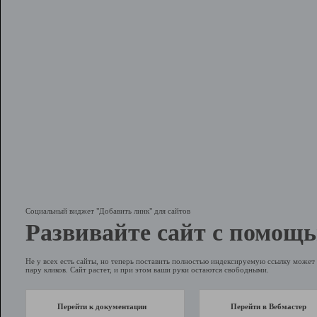
Социальный виджет "Добавить линк" для сайтов
Развивайте сайт с помощь
Не у всех есть сайты, но теперь поставить полностью индексируемую ссылку может 
пару кликов. Сайт растет, и при этом ваши руки остаются свободными.
Перейти к документации
Перейти в Вебмастер