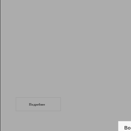
Рейтинг
Инструменты
Разработчикам
Партнерская
программа
Помощь
СеоТраф
Запустите
продвижение сайта
c LinkPad.
Подробнее
Вывод и удержание в ТОП10 выдачи
поисковых систем
Во