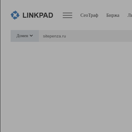
СеоТраф
Биржа
Л
Сервисы
Домен
СеоТраф
Монитор
Биржа
Pro
Линк+
Ресурсы
Вебмастер