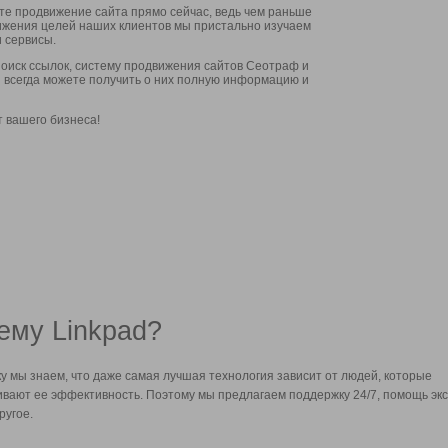
ите продвижение сайта прямо сейчас, ведь чем раньше
стижения целей наших клиентов мы пристально изучаем
 сервисы.
оиск ссылок, систему продвижения сайтов Сеотраф и
вы всегда можете получить о них полную информацию и
т вашего бизнеса!
ему Linkpad?
у мы знаем, что даже самая лучшая технология зависит от людей, которые
вают ее эффективность. Поэтому мы предлагаем поддержку 24/7, помощь экс
ругое.