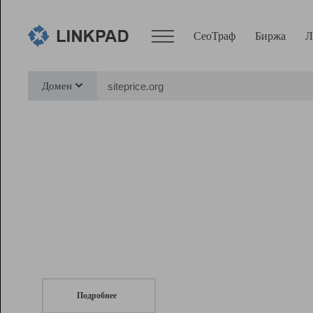
СеоТраф
Биржа
Л
Сервисы
Домен
СеоТраф
Монитор
Биржа
Pro
Линк+
СеоТраф
Запустите
продвижение сайта
c LinkPad.
Ресурсы
Вебмастер
Подробнее