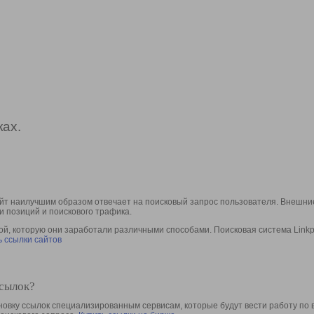
ах.
йт наилучшим образом отвечает на поисковый запрос пользователя. Внешние
и позиций и поискового трафика.
, которую они заработали различными способами. Поисковая система Linkpa
 ссылки сайтов
ссылок?
овку ссылок специализированным сервисам, которые будут вести работу по 