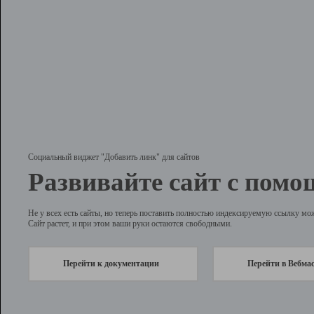
Социальный виджет "Добавить линк" для сайтов
Развивайте сайт с помо
Не у всех есть сайты, но теперь поставить полностью индексируемую ссылку мо
Сайт растет, и при этом ваши руки остаются свободными.
Перейти к документации
Перейти в Вебма