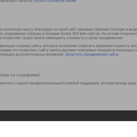
оискового запроса.
Купить ссылки на бирже
 ссылочную массу, благодаря которой сайт занимает верхние позиции в выд
ки, содержание страниц и позиции более 900 млн сайтов. На основе получе
то позволяет существенно уменьшить стоимость и сроки продвижения.
изации страниц сайта, которые позволяют повысить привлекательность конт
сылками это позволяет сайту занять высокие поисковые позиции в поисковых 
требующих дополнительных вложений.
Запустить продвижение сайта
боты со ссылками?
свяжитесь с нашей профессиональной службой поддержки, которая всегда рада
Ресурсы