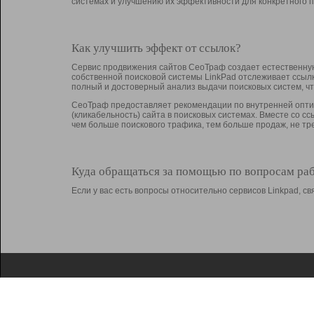
системах и улучшению их эффективности для конкретного п
Как улучшить эффект от ссылок?
Сервис продвижения сайтов СеоТраф создает естественную
собственной поисковой системы LinkPad отслеживает ссыл
полный и достоверный анализ выдачи поисковых систем, ч
СеоТраф предоставляет рекомендации по внутренней оптим
(кликабельность) сайта в поисковых системах. Вместе со с
чем больше поискового трафика, тем больше продаж, не 
Куда обращаться за помощью по вопросам ра
Если у вас есть вопросы относительно сервисов Linkpad, 
О Linkpad
Поддержка