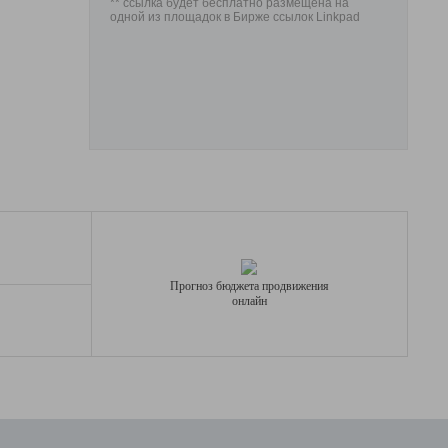
** ссылка будет бесплатно размещена на
одной из площадок в Бирже ссылок Linkpad
Прогноз бюджета продвижения
онлайн