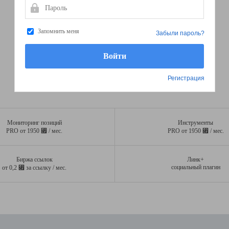
Пароль
Запомнить меня
Забыли пароль?
Регистрация
Мониторинг позиций
Инструменты
⃏
⃏
PRO от 1950
/ мес.
PRO от 1950
/ мес.
Биржа ссылок
Линк+
⃏
социальный плагин
от 0,2
за ссылку / мес.