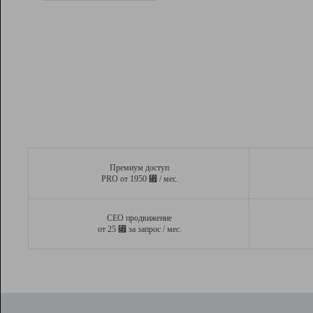
Рейтинг
Вывод и удержание в ТОП10 выдачи
поисковых систем
Инструменты
Разработчикам
Партнерская
программа
Помощь
Премиум доступ
⃏
PRO от 1950
/ мес.
СЕО продвижение
⃏
от 25
за запрос / мес.