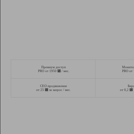
Премиум доступ
Монито
⃏
PRO от 1950
/ мес.
PRO от
СЕО продвижение
Бир
⃏
⃏
от 25
за запрос / мес.
от 0,2