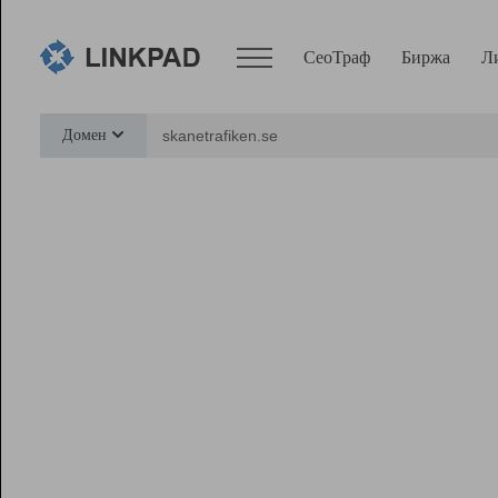
СеоТраф
Биржа
Л
Сервисы
Домен
СеоТраф
Монитор
Биржа
Pro
Линк+
Ресурсы
Вебмастер