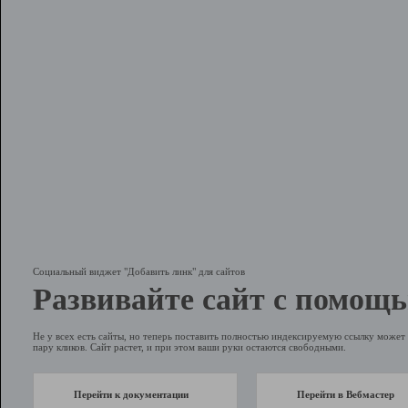
Социальный виджет "Добавить линк" для сайтов
Развивайте сайт с помощь
Не у всех есть сайты, но теперь поставить полностью индексируемую ссылку может 
пару кликов. Сайт растет, и при этом ваши руки остаются свободными.
Перейти к документации
Перейти в Вебмастер