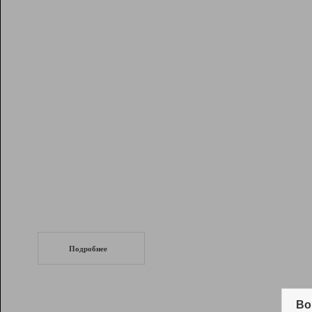
Рейтинг
Инструменты
Разработчикам
Партнерская
программа
Помощь
СеоТраф
Запустите
продвижение сайта
c LinkPad.
Подробнее
Вывод и удержание в ТОП10 выдачи
поисковых систем
Во