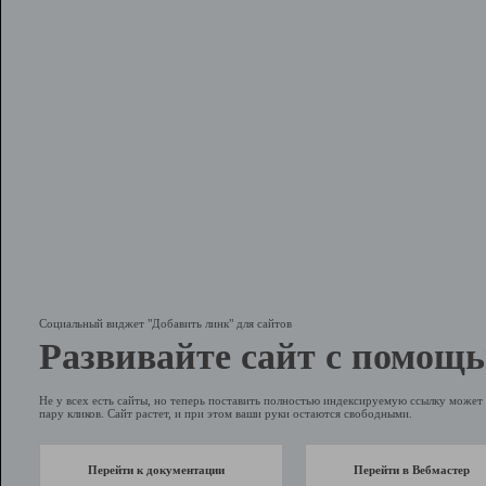
Социальный виджет "Добавить линк" для сайтов
Развивайте сайт с помощь
Не у всех есть сайты, но теперь поставить полностью индексируемую ссылку может 
пару кликов. Сайт растет, и при этом ваши руки остаются свободными.
Перейти к документации
Перейти в Вебмастер