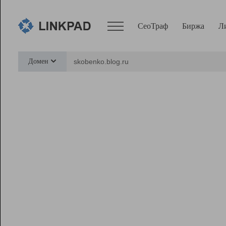
СеоТраф
Биржа
Л
Сервисы
Домен
СеоТраф
Монитор
Биржа
Pro
Линк+
Ресурсы
Вебмастер