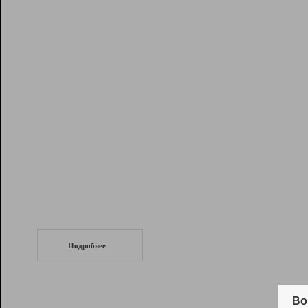
Рейтинг
Инструменты
Разработчикам
Партнерская
программа
Помощь
СеоТраф
Запустите
продвижение сайта
c LinkPad.
Подробнее
Вывод и удержание в ТОП10 выдачи
поисковых систем
Во