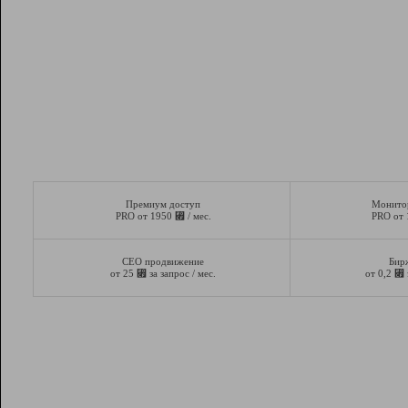
Премиум доступ
Монито
⃏
PRO от 1950
/ мес.
PRO от
СЕО продвижение
Бир
⃏
⃏
от 25
за запрос / мес.
от 0,2