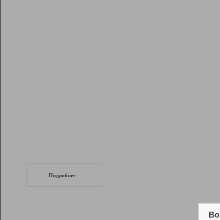
Рейтинг
Инструменты
Разработчикам
Партнерская
программа
Помощь
СеоТраф
Запустите
продвижение сайта
c LinkPad.
Подробнее
Вывод и удержание в ТОП10 выдачи
поисковых систем
Во