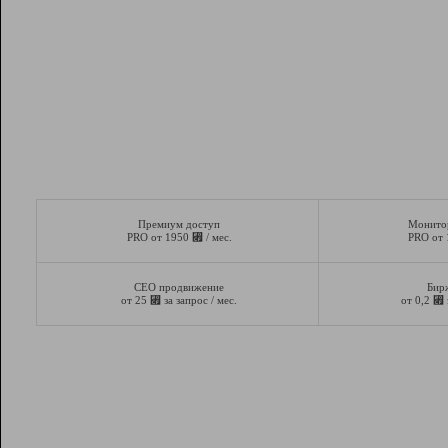
Премиум доступ
Монито
⃏
PRO от 1950
/ мес.
PRO от
СЕО продвижение
Бир
⃏
⃏
от 25
за запрос / мес.
от 0,2