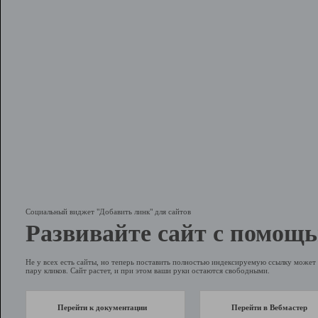
Социальный виджет "Добавить линк" для сайтов
Развивайте сайт с помощь
Не у всех есть сайты, но теперь поставить полностью индексируемую ссылку может 
пару кликов. Сайт растет, и при этом ваши руки остаются свободными.
Перейти к документации
Перейти в Вебмастер