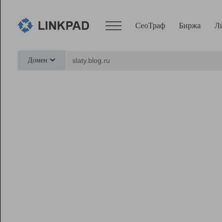
СеоТраф
Биржа
Л
Сервисы
Домен
СеоТраф
Монитор
Биржа
Pro
Линк+
Ресурсы
Вебмастер