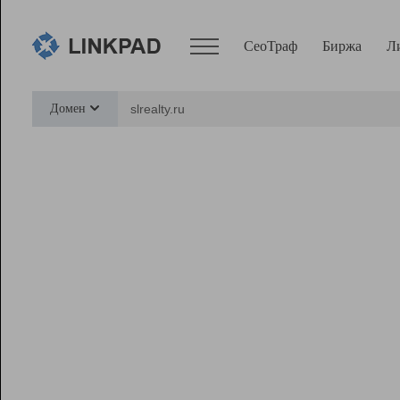
СеоТраф
Биржа
Л
Сервисы
Домен
СеоТраф
Монитор
Биржа
Pro
Линк+
Ресурсы
Вебмастер