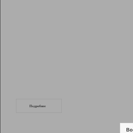
Рейтинг
Инструменты
Разработчикам
Партнерская
программа
Помощь
СеоТраф
Запустите
продвижение сайта
c LinkPad.
Подробнее
Вывод и удержание в ТОП10 выдачи
поисковых систем
Во