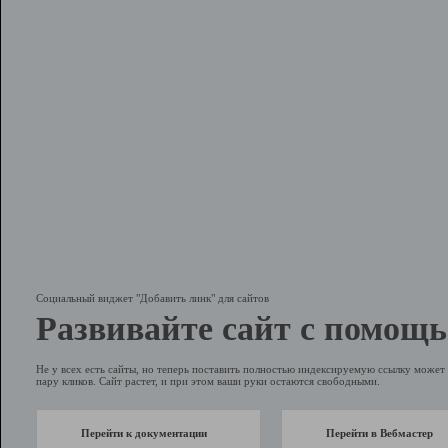
Социальный виджет "Добавить линк" для сайтов
Развивайте сайт с помощь
Не у всех есть сайты, но теперь поставить полностью индексируемую ссылку может 
пару кликов. Сайт растет, и при этом ваши руки остаются свободными.
Перейти к документации
Перейти в Вебмастер