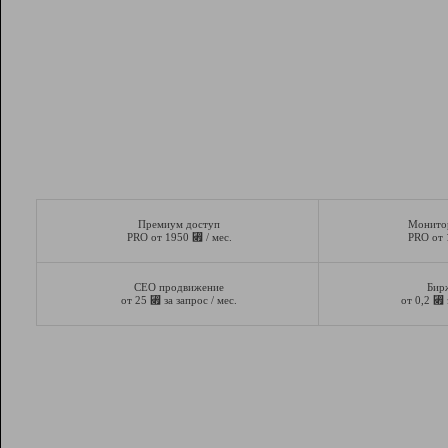
Премиум доступ
Монито
⃏
PRO от 1950
/ мес.
PRO от
СЕО продвижение
Бир
⃏
⃏
от 25
за запрос / мес.
от 0,2