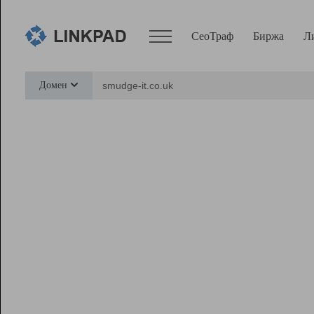
СеоТраф
Биржа
Л
Сервисы
Домен
СеоТраф
Монитор
Биржа
Pro
Линк+
Ресурсы
Вебмастер