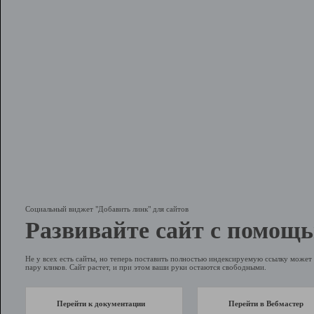
Социальный виджет "Добавить линк" для сайтов
Развивайте сайт с помощь
Не у всех есть сайты, но теперь поставить полностью индексируемую ссылку может 
пару кликов. Сайт растет, и при этом ваши руки остаются свободными.
Перейти к документации
Перейти в Вебмастер