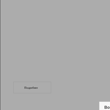
Рейтинг
Инструменты
Разработчикам
Партнерская
программа
Помощь
СеоТраф
Запустите
продвижение сайта
c LinkPad.
Подробнее
Вывод и удержание в ТОП10 выдачи
поисковых систем
Во