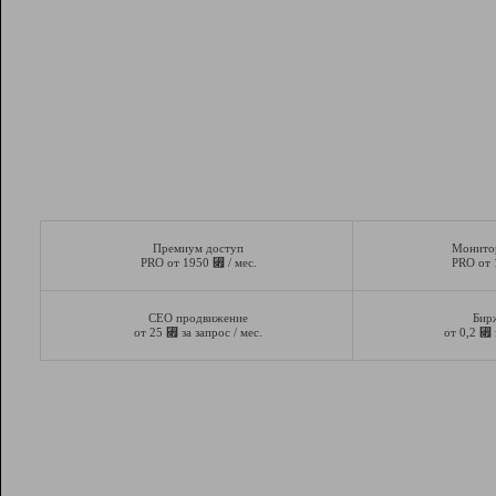
Премиум доступ
Монито
⃏
PRO от 1950
/ мес.
PRO от
СЕО продвижение
Бир
⃏
⃏
от 25
за запрос / мес.
от 0,2