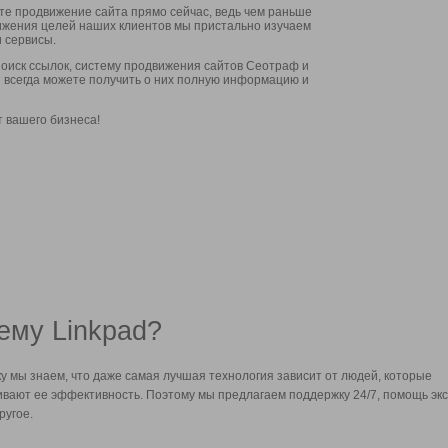
ите продвижение сайта прямо сейчас, ведь чем раньше
стижения целей наших клиентов мы пристально изучаем
 сервисы.
оиск ссылок, систему продвижения сайтов Сеотраф и
вы всегда можете получить о них полную информацию и
т вашего бизнеса!
ему Linkpad?
у мы знаем, что даже самая лучшая технология зависит от людей, которые
вают ее эффективность. Поэтому мы предлагаем поддержку 24/7, помощь экс
ругое.