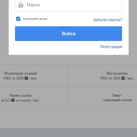
Пароль
Запомнить меня
Забыли пароль?
Регистрация
Мониторинг позиций
Инструменты
⃏
⃏
PRO от 1950
/ мес.
PRO от 1950
/ мес.
Биржа ссылок
Линк+
⃏
социальный плагин
от 0,2
за ссылку / мес.