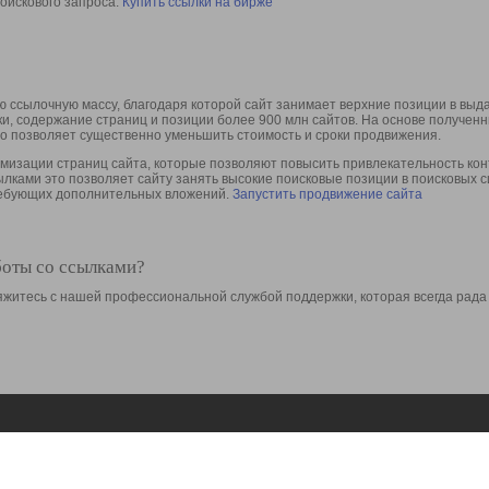
оискового запроса.
Купить ссылки на бирже
 ссылочную массу, благодаря которой сайт занимает верхние позиции в выд
ки, содержание страниц и позиции более 900 млн сайтов. На основе получе
то позволяет существенно уменьшить стоимость и сроки продвижения.
изации страниц сайта, которые позволяют повысить привлекательность конт
сылками это позволяет сайту занять высокие поисковые позиции в поисковых 
требующих дополнительных вложений.
Запустить продвижение сайта
боты со ссылками?
свяжитесь с нашей профессиональной службой поддержки, которая всегда рада
Ресурсы