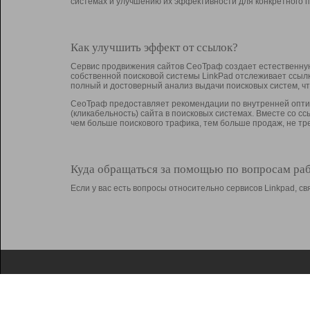
системах и улучшению их эффективности для конкретного п
Как улучшить эффект от ссылок?
Сервис продвижения сайтов СеоТраф создает естественную
собственной поисковой системы LinkPad отслеживает ссыл
полный и достоверный анализ выдачи поисковых систем, ч
СеоТраф предоставляет рекомендации по внутренней оптим
(кликабельность) сайта в поисковых системах. Вместе со с
чем больше поискового трафика, тем больше продаж, не 
Куда обращаться за помощью по вопросам ра
Если у вас есть вопросы относительно сервисов Linkpad, 
О Linkpad
Поддержка