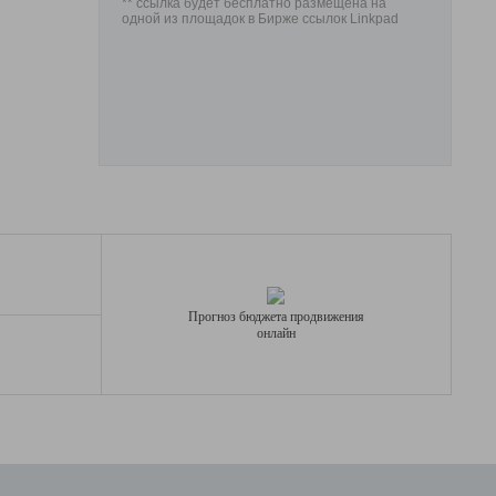
** ссылка будет бесплатно размещена на
одной из площадок в Бирже ссылок Linkpad
Прогноз бюджета продвижения
онлайн