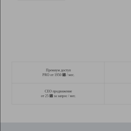
Рейтинг
Вывод и удержание в ТОП10 выдачи
поисковых систем
Инструменты
Разработчикам
Партнерская
программа
Помощь
Премиум доступ
⃏
PRO от 1950
/ мес.
СЕО продвижение
⃏
от 25
за запрос / мес.