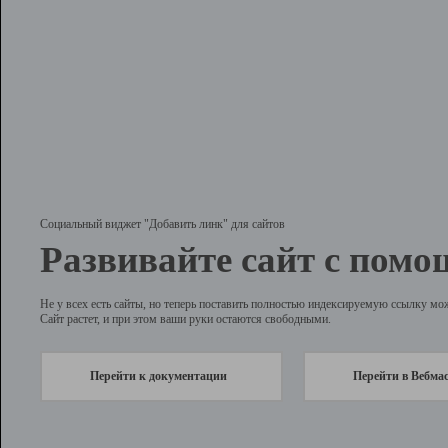
Социальный виджет "Добавить линк" для сайтов
Развивайте сайт с помо
Не у всех есть сайты, но теперь поставить полностью индексируемую ссылку мо
Сайт растет, и при этом ваши руки остаются свободными.
Перейти к документации
Перейти в Вебма