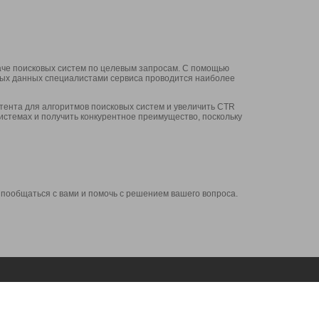
аче поисковых систем по целевым запросам. С помощью
нных данных специалистами сервиса проводится наиболее
ента для алгоритмов поисковых систем и увеличить CTR
системах и получить конкурентное преимущество, поскольку
 пообщаться с вами и помочь с решением вашего вопроса.
Аккаунт
Сервисы