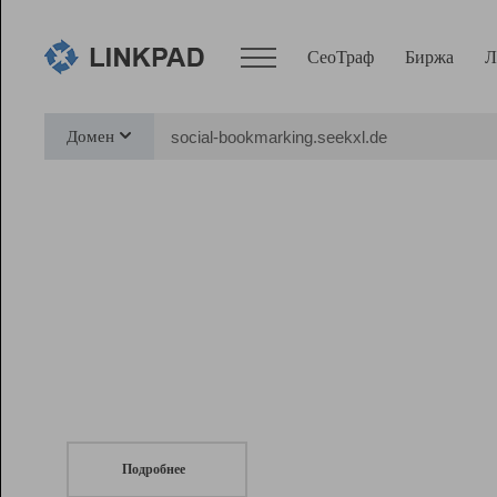
СеоТраф
Биржа
Л
Сервисы
Домен
СеоТраф
Монитор
Биржа
Pro
Линк+
СеоТраф
Запустите
продвижение сайта
c LinkPad.
Ресурсы
Вебмастер
Подробнее