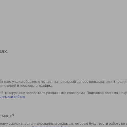
ах.
йт наилучшим образом отвечает на поисковый запрос пользователя. Внешние
и позиций и поискового трафика.
, которую они заработали различными способами. Поисковая система Linkpa
 ссылки сайтов
ссылок?
овку ссылок специализированным сервисам, которые будут вести работу по 