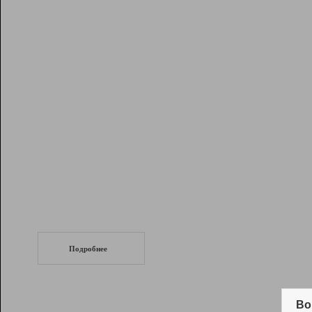
Рейтинг
Инструменты
Разработчикам
Партнерская
программа
Помощь
СеоТраф
Запустите
продвижение сайта
c LinkPad.
Подробнее
Вывод и удержание в ТОП10 выдачи
поисковых систем
Во