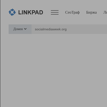
СеоТраф
Биржа
Л
Сервисы
Домен
СеоТраф
Монитор
Биржа
Pro
Линк+
Ресурсы
Вебмастер