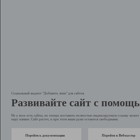
Социальный виджет "Добавить линк" для сайтов
Развивайте сайт с помощь
Не у всех есть сайты, но теперь поставить полностью индексируемую ссылку может 
пару кликов. Сайт растет, и при этом ваши руки остаются свободными.
Перейти к документации
Перейти в Вебмастер