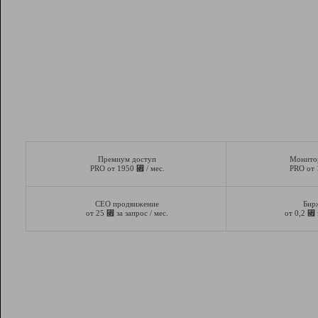
Премиум доступ
Монито
⃏
PRO от 1950
/ мес.
PRO от
СЕО продвижение
Бир
⃏
⃏
от 25
за запрос / мес.
от 0,2