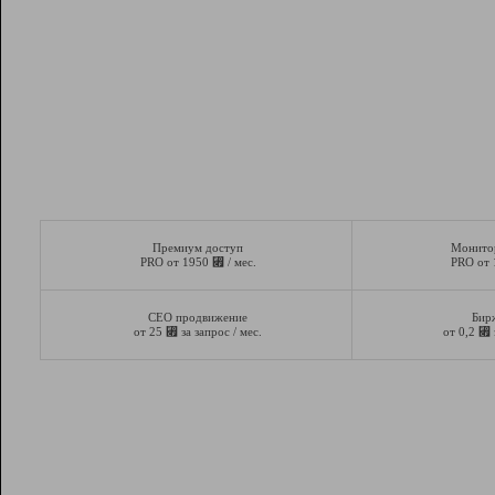
Премиум доступ
Монито
⃏
PRO от 1950
/ мес.
PRO от
СЕО продвижение
Бир
⃏
⃏
от 25
за запрос / мес.
от 0,2