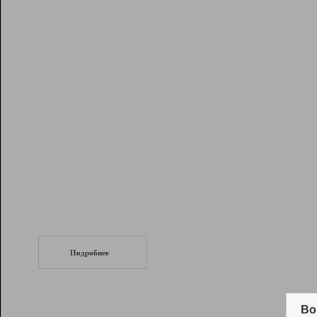
Рейтинг
Инструменты
Разработчикам
Партнерская
программа
Помощь
СеоТраф
Запустите
продвижение сайта
c LinkPad.
Подробнее
Вывод и удержание в ТОП10 выдачи
поисковых систем
Во