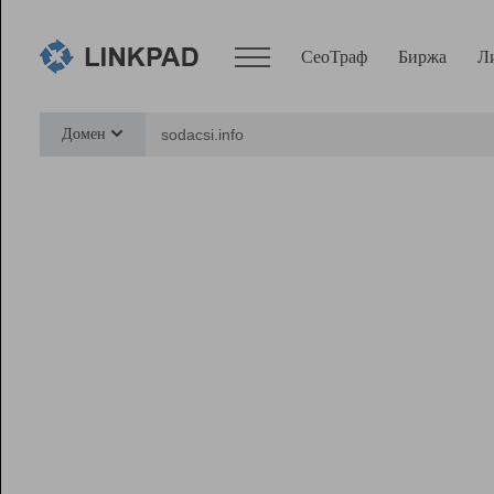
СеоТраф
Биржа
Л
Сервисы
Домен
СеоТраф
Монитор
Биржа
Pro
Линк+
Ресурсы
Вебмастер