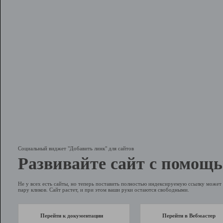
Социальный виджет "Добавить линк" для сайтов
Развивайте сайт с помощь
Не у всех есть сайты, но теперь поставить полностью индексируемую ссылку может 
пару кликов. Сайт растет, и при этом ваши руки остаются свободными.
Перейти к документации
Перейти в Вебмастер