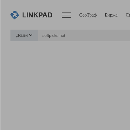
СеоТраф
Биржа
Л
Сервисы
Домен
СеоТраф
Монитор
Биржа
Pro
Линк+
Ресурсы
Вебмастер