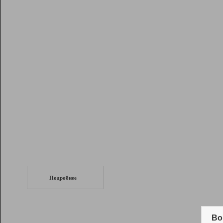
Рейтинг
Инструменты
Разработчикам
Партнерская
программа
Помощь
СеоТраф
Запустите
продвижение сайта
c LinkPad.
Подробнее
Вывод и удержание в ТОП10 выдачи
поисковых систем
Во