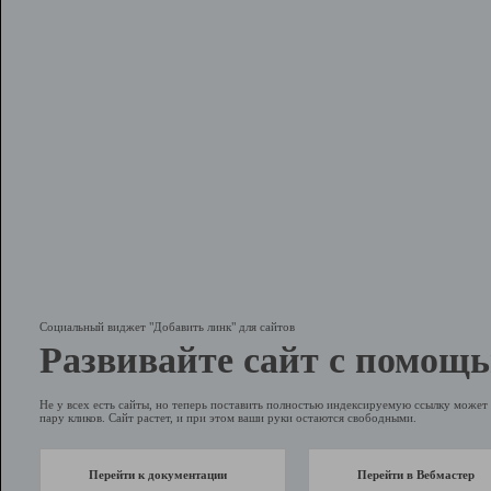
Социальный виджет "Добавить линк" для сайтов
Развивайте сайт с помощь
Не у всех есть сайты, но теперь поставить полностью индексируемую ссылку может 
пару кликов. Сайт растет, и при этом ваши руки остаются свободными.
Перейти к документации
Перейти в Вебмастер