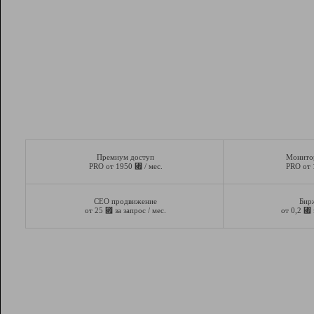
Премиум доступ
Монито
⃏
PRO от 1950
/ мес.
PRO от
СЕО продвижение
Бир
⃏
⃏
от 25
за запрос / мес.
от 0,2