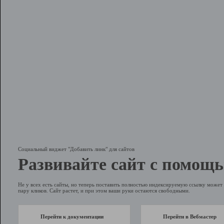
Социальный виджет "Добавить линк" для сайтов
Развивайте сайт с помощь
Не у всех есть сайты, но теперь поставить полностью индексируемую ссылку может 
пару кликов. Сайт растет, и при этом ваши руки остаются свободными.
Перейти к документации
Перейти в Вебмастер