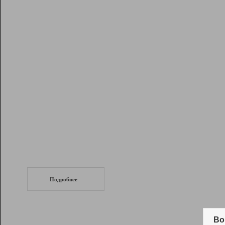
Рейтинг
Инструменты
Разработчикам
Партнерская
программа
Помощь
СеоТраф
Запустите
продвижение сайта
c LinkPad.
Подробнее
Вывод и удержание в ТОП10 выдачи
поисковых систем
Во