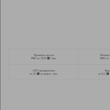
Премиум доступ
Монито
⃏
PRO от 1950
/ мес.
PRO от
СЕО продвижение
Бир
⃏
⃏
от 25
за запрос / мес.
от 0,2