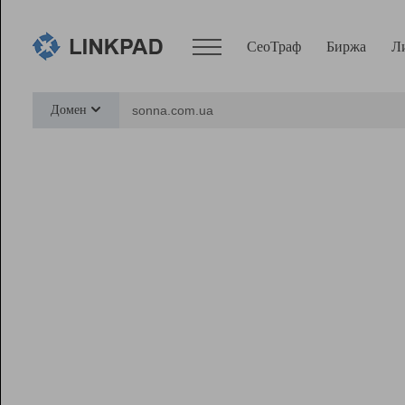
СеоТраф
Биржа
Л
Сервисы
Домен
СеоТраф
Монитор
Биржа
Pro
Линк+
Ресурсы
Вебмастер