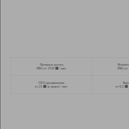
Премиум доступ
Монито
⃏
PRO от 1950
/ мес.
PRO от
СЕО продвижение
Бир
⃏
⃏
от 25
за запрос / мес.
от 0,2