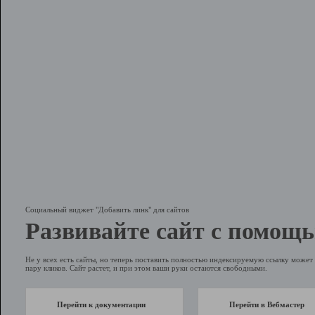
Социальный виджет "Добавить линк" для сайтов
Развивайте сайт с помощь
Не у всех есть сайты, но теперь поставить полностью индексируемую ссылку может 
пару кликов. Сайт растет, и при этом ваши руки остаются свободными.
Перейти к документации
Перейти в Вебмастер