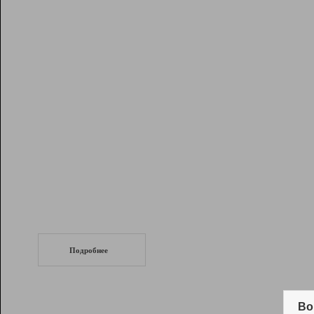
Рейтинг
Инструменты
Разработчикам
Партнерская
программа
Помощь
СеоТраф
Запустите
продвижение сайта
c LinkPad.
Подробнее
Вывод и удержание в ТОП10 выдачи
поисковых систем
Во